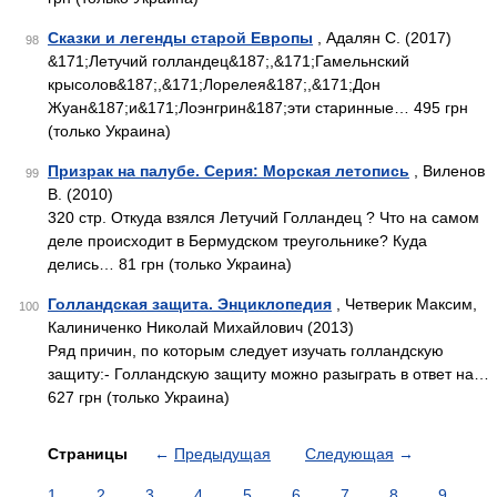
Сказки и легенды старой Европы
, Адалян С. (2017)
98
&171;Летучий голландец&187;,&171;Гамельнский
крысолов&187;,&171;Лорелея&187;,&171;Дон
Жуан&187;и&171;Лоэнгрин&187;эти старинные… 495 грн
(только Украина)
Призрак на палубе. Серия: Морская летопись
, Виленов
99
В. (2010)
320 стр. Откуда взялся Летучий Голландец ? Что на самом
деле происходит в Бермудском треугольнике? Куда
делись… 81 грн (только Украина)
Голландская защита. Энциклопедия
, Четверик Максим,
100
Калиниченко Николай Михайлович (2013)
Ряд причин, по которым следует изучать голландскую
защиту:- Голландскую защиту можно разыграть в ответ на…
627 грн (только Украина)
Страницы
←
Предыдущая
Следующая
→
1
2
3
4
5
6
7
8
9