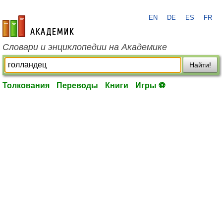
EN
DE
ES
FR
academic.ru
Словари и энциклопедии на Академике
Найти!
Толкования
Переводы
Книги
Игры ⚽