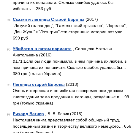
причина их ненависти. Сколько ошибок удалось бы
избежать… 253 руб
Сказки и легенды Старой Европы
(2017)
94
"Летучий голландец", "Гамельнский крысолов", "Лорелея",
"Дон Жуан" и"Лоэнгрин"-эти старинные истории вот уже…
699 руб
Убийство в пятом варианте
, Солнцева Наталья
95
Анатольевна (2016)
&171;Если бы люди понимали, в чем причина их любви, в
чем причина их ненависти. Сколько ошибок удалось бы…
380 грн (только Украина)
Легенды старой Европы
(2013)
96
Очень интересная и не избитая в современном детском
книгоиздании тема предания и легенды, рождённые в… 99
грн (только Украина)
Рихард Вагнер
, Б. В. Левик (2015)
97
Настоящая книга представляет собой обширный труд,
посвященный жизни и творчеству великого немецкого… 656
грн (только Украина)