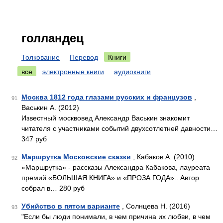
голландец
Толкование
Перевод
Книги
все
электронные книги
аудиокниги
Москва 1812 года глазами русских и французов
,
91
Васькин А. (2012)
Известный москвовед Александр Васькин знакомит
читателя с участниками событий двухсотлетней давности…
347 руб
Маршрутка Московские сказки
, Кабаков А. (2010)
92
«Маршрутка» - рассказы Александра Кабакова, лауреата
премий «БОЛЬШАЯ КНИГА» и «ПРОЗА ГОДА».. Автор
собрал в… 280 руб
Убийство в пятом варианте
, Солнцева Н. (2016)
93
"Если бы люди понимали, в чем причина их любви, в чем