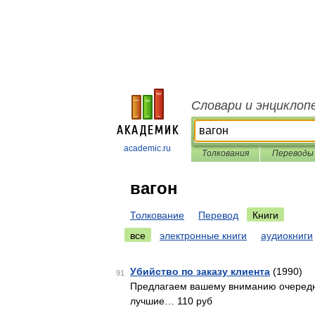
Словари и энциклоп
academic.ru
Толкования
Переводы
вагон
Толкование
Перевод
Книги
все
электронные книги
аудиокниги
Убийство по заказу клиента
(1990)
91
Предлагаем вашему вниманию очередную
лучшие… 110 руб