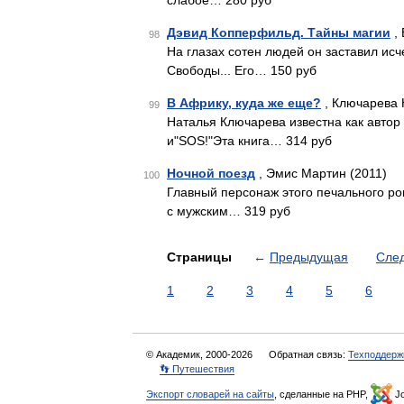
слабое… 280 руб
Дэвид Копперфильд. Тайны магии
, 
98
На глазах сотен людей он заставил ис
Свободы... Его… 150 руб
В Африку, куда же еще?
, Ключарева 
99
Наталья Ключарева известна как автор
и"SOS!"Эта книга… 314 руб
Ночной поезд
, Эмис Мартин (2011)
100
Главный персонаж этого печального р
с мужским… 319 руб
Страницы
←
Предыдущая
Сле
1
2
3
4
5
6
© Академик, 2000-2026
Обратная связь:
Техподдерж
👣 Путешествия
Экспорт словарей на сайты
, сделанные на PHP,
Jo