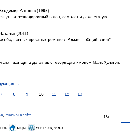
Владимир Антонов (1995)
чезнуть железнодорожный вагон, самолет и даже статую
Наталья (2011)
 злободневных яростных романов "Россия" :общий вагон"
омана - женщина-детектив с говорящим именем Майк Хулигэн,
дующая
→
7
8
9
10
11
12
13
ка
,
Реклама на сайте
18+
omla,
Drupal,
WordPress, MODx.