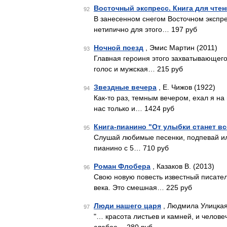
Восточный экспресс. Книга для чтен
92
В занесенном снегом Восточном экспре
нетипично для этого… 197 руб
Ночной поезд
, Эмис Мартин (2011)
93
Главная героиня этого захватывающего
голос и мужская… 215 руб
Звездные вечера
, Е. Чижов (1922)
94
Как-то раз, темным вечером, ехал я на
нас только и… 1424 руб
Книга-пианино "От улыбки станет в
95
Слушай любимые песенки, подпевай или
пианино с 5… 710 руб
Роман Флобера
, Казаков В. (2013)
96
Свою новую повесть известный писате
века. Это смешная… 225 руб
Люди нашего царя
, Людмила Улицкая
97
"… красота листьев и камней, и челове