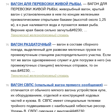
ВАГОН ДЛЯ ПЕРЕВОЗКИ ЖИВОЙ РЫБЫ,
— ВАГОН ДЛЯ
74
ПЕРЕВОЗКИ ЖИВОЙ РЫБЫ, живорыбный вагон, крытый
вагон с установленными в нем по концам железными
призматическими открытыми баками (высотой около 1,25
м), в к рые наливается вода и пускается живая рыба.
Верхние края баков сильно загнуты&#8230; …
Технический железнодорожный словарь
ВАГОН РАЗДАТОЧНЫЙ
— вагон в составе сборного
75
поезда, выделенный для развозки мелочных грузов по
промежуточным станциям распорядительного участка. Если
тот же вагон одновременно служит и для погрузки в него (на
промежуточных станциях) мелочных отправок, то он
наз.&#8230; …
Технический железнодорожный словарь
ВАГОН СВПС (спальный вагон прямого сообщения)
—
76
отличается от обычного мягкого вагона устройством купе,
их оборудованием, отделкой и конструкцией ходовых
частей и кузова. В. СВПС имеет специальные тележки
тройного подвешивания с наибольшей гибкостью рессор.
Упряжь В. СВПС сквозная с винтовой&#8230; …