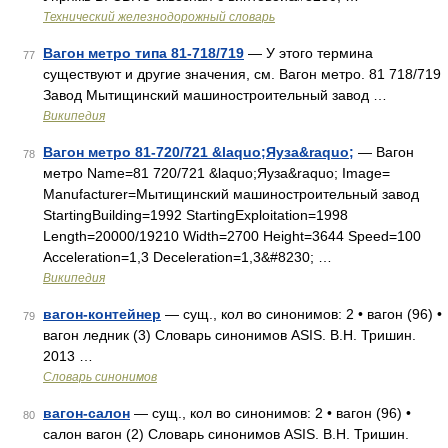
Технический железнодорожный словарь
Вагон метро типа 81-718/719
— У этого термина
77
существуют и другие значения, см. Вагон метро. 81 718/719
Завод Мытищинский машиностроительный завод …
Википедия
Вагон метро 81-720/721 &laquo;Яуза&raquo;
— Вагон
78
метро Name=81 720/721 &laquo;Яуза&raquo; Image=
Manufacturer=Мытищинский машиностроительный завод
StartingBuilding=1992 StartingExploitation=1998
Length=20000/19210 Width=2700 Height=3644 Speed=100
Acceleration=1,3 Deceleration=1,3&#8230; …
Википедия
вагон-контейнер
— сущ., кол во синонимов: 2 • вагон (96) •
79
вагон ледник (3) Словарь синонимов ASIS. В.Н. Тришин.
2013 …
Словарь синонимов
вагон-салон
— сущ., кол во синонимов: 2 • вагон (96) •
80
салон вагон (2) Словарь синонимов ASIS. В.Н. Тришин.