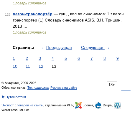
Словарь синонимов
вагон-транспортёр
— сущ., кол во синонимов: 1 • вагон
128
транспортер (1) Словарь синонимов ASIS. В.Н. Тришин.
2013 …
Словарь синонимов
Страницы
←
Предыдущая
Следующая
→
1
2
3
4
5
6
7
8
9
10
11
12
13
© Академик, 2000-2026
18+
Обратная связь:
Техподдержка
,
Реклама на сайте
👣 Путешествия
Экспорт словарей на сайты
, сделанные на PHP,
Joomla,
Drupal,
WordPress, MODx.