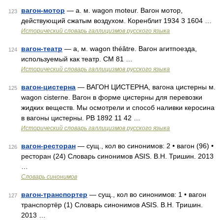
вагон-мотор
— а. м. wagon moteur. Вагон мотор,
123
действующий сжатым воздухом. Коренблит 1934 3 1604 …
Исторический словарь галлицизмов русского языка
вагон-театр
— а, м. wagon théâtre. Вагон агитпоезда,
124
используемый как театр. СМ 81 …
Исторический словарь галлицизмов русского языка
вагон-цистерна
— ВАГОН ЦИСТЕРНА, вагона цистерны м.
125
wagon cisterne. Вагон в форме цистерны для перевозки
жидких веществ. Мы осмотрели и способ наливки керосина
в вагоны цистерны. РВ 1892 11 42 …
Исторический словарь галлицизмов русского языка
вагон-ресторан
— сущ., кол во синонимов: 2 • вагон (96) •
126
ресторан (24) Словарь синонимов ASIS. В.Н. Тришин. 2013
…
Словарь синонимов
вагон-транспортер
— сущ., кол во синонимов: 1 • вагон
127
транспортёр (1) Словарь синонимов ASIS. В.Н. Тришин.
2013 …