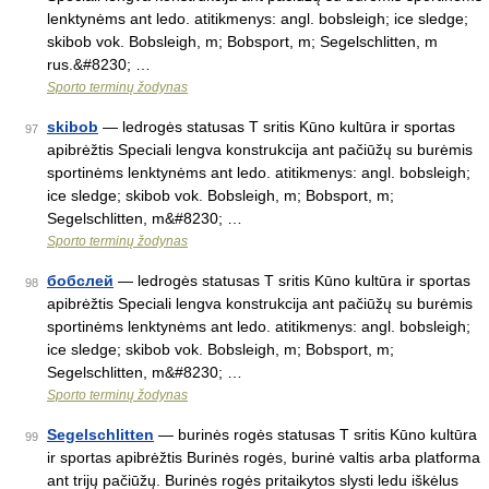
lenktynėms ant ledo. atitikmenys: angl. bobsleigh; ice sledge;
skibob vok. Bobsleigh, m; Bobsport, m; Segelschlitten, m
rus.&#8230; …
Sporto terminų žodynas
skibob
— ledrogės statusas T sritis Kūno kultūra ir sportas
97
apibrėžtis Speciali lengva konstrukcija ant pačiūžų su burėmis
sportinėms lenktynėms ant ledo. atitikmenys: angl. bobsleigh;
ice sledge; skibob vok. Bobsleigh, m; Bobsport, m;
Segelschlitten, m&#8230; …
Sporto terminų žodynas
бобслей
— ledrogės statusas T sritis Kūno kultūra ir sportas
98
apibrėžtis Speciali lengva konstrukcija ant pačiūžų su burėmis
sportinėms lenktynėms ant ledo. atitikmenys: angl. bobsleigh;
ice sledge; skibob vok. Bobsleigh, m; Bobsport, m;
Segelschlitten, m&#8230; …
Sporto terminų žodynas
Segelschlitten
— burinės rogės statusas T sritis Kūno kultūra
99
ir sportas apibrėžtis Burinės rogės, burinė valtis arba platforma
ant trijų pačiūžų. Burinės rogės pritaikytos slysti ledu iškėlus