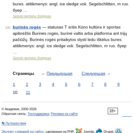
bures. atitikmenys: angl. ice sledge vok. Segelschlitten, m rus.
буер …
Sporto terminų žodynas
burinės rogės
— statusas T sritis Kūno kultūra ir sportas
100
apibrėžtis Burinės rogės, burinė valtis arba platforma ant trijų
pačiūžų. Burinės rogės pritaikytos slysti ledu iškėlus bures.
atitikmenys: angl. ice sledge vok. Segelschlitten, m rus. буер
…
Sporto terminų žodynas
Страницы
←
Предыдущая
Следующая
→
1
2
3
4
5
6
7
8
9
10
11
© Академик, 2000-2026
18+
Обратная связь:
Техподдержка
,
Реклама на сайте
👣 Путешествия
Экспорт словарей на сайты
, сделанные на PHP,
Joomla,
Drupal,