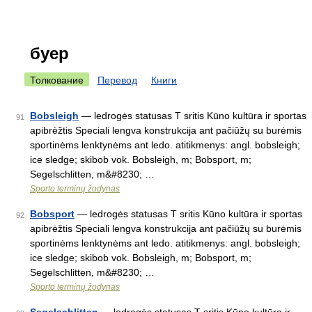
буер
Толкование
Перевод
Книги
Bobsleigh
— ledrogės statusas T sritis Kūno kultūra ir sportas
91
apibrėžtis Speciali lengva konstrukcija ant pačiūžų su burėmis
sportinėms lenktynėms ant ledo. atitikmenys: angl. bobsleigh;
ice sledge; skibob vok. Bobsleigh, m; Bobsport, m;
Segelschlitten, m&#8230; …
Sporto terminų žodynas
Bobsport
— ledrogės statusas T sritis Kūno kultūra ir sportas
92
apibrėžtis Speciali lengva konstrukcija ant pačiūžų su burėmis
sportinėms lenktynėms ant ledo. atitikmenys: angl. bobsleigh;
ice sledge; skibob vok. Bobsleigh, m; Bobsport, m;
Segelschlitten, m&#8230; …
Sporto terminų žodynas