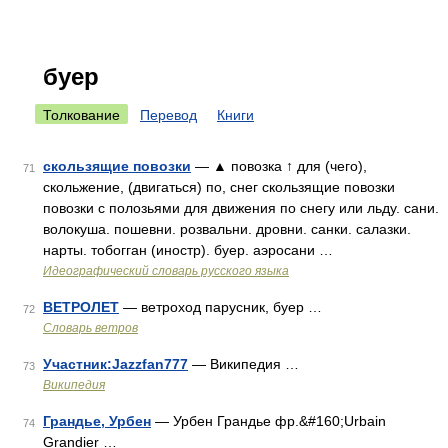
буер
Толкование
Перевод
Книги
скользящие повозки
— ▲ повозка ↑ для (чего),
71
скольжение, (двигаться) по, снег скользящие повозки
повозки с полозьями для движения по снегу или льду. сани.
волокуша. пошевни. розвальни. дровни. санки. салазки.
нарты. тобогган (иностр). буер. аэросани …
Идеографический словарь русского языка
ВЕТРОЛЕТ
— ветроход парусник, буер …
72
Словарь ветров
Участник:Jazzfan777
— Википедия …
73
Википедия
Грандье, Урбен
— Урбен Грандье фр.&#160;Urbain
74
Grandier …