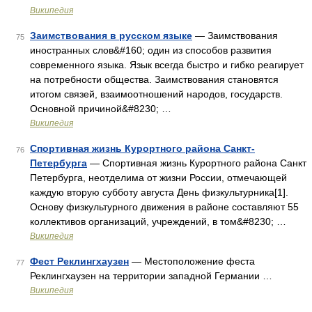
Википедия
Заимствования в русском языке
— Заимствования
75
иностранных слов&#160; один из способов развития
современного языка. Язык всегда быстро и гибко реагирует
на потребности общества. Заимствования становятся
итогом связей, взаимоотношений народов, государств.
Основной причиной&#8230; …
Википедия
Спортивная жизнь Курортного района Санкт-
76
Петербурга
— Спортивная жизнь Курортного района Санкт
Петербурга, неотделима от жизни России, отмечающей
каждую вторую субботу августа День физкультурника[1].
Основу физкультурного движения в районе составляют 55
коллективов организаций, учреждений, в том&#8230; …
Википедия
Фест Реклингхаузен
— Местоположение феста
77
Реклингхаузен на территории западной Германии …
Википедия