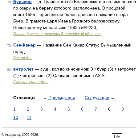
Буозеро
— д. Тулинского с/с Белозерского р на, именована
78
по озеру, на берегу которого расположена. В писцовой
книге 1585 г. приводится более древнее название озера –
Буер. В грамоте царя Ивана Грозного белозерскому
Новозерскому монастырю 1583 г.&#8230; …
Географические названия Вологодской области
Сен-Канар
— Название Сен Канар Статус Вымышленный
79
город …
Википедия
ветролет
— сущ., кол во синонимов: 3 • буер (5) • ветролёт
80
(1) • ветросвист (2) Словарь синонимов ASIS …
Словарь синонимов
Страницы
←
Предыдущая
Следующая
→
1
2
3
4
5
6
7
8
9
10
11
© Академик, 2000-2026
18+