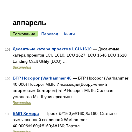
аппарель
Толкование
Перевод
Книги
Десантные катера проектов LCU-1610
— Десантные
101
катера проектов LCU 1610, LCU 1627, LCU 1646 LCU 1610
Landing Craft Utility (LCU) …
Википедия
БТР Носорог (Warhammer 40
— БТР Носорог (Warhammer
102
40,000) Носорог MkIIc Инквизиции(Вооруженний
штормовым болтером) БТР Носорог Mk IIc Силовая
установка Mk. II универсальны …
Википедия
БМП Химера
— Проект&#160;&#160;&#160; Статья о
103
вымышленной вселенной Warhammer
40,000&#160;&#160;&#160;Портал …