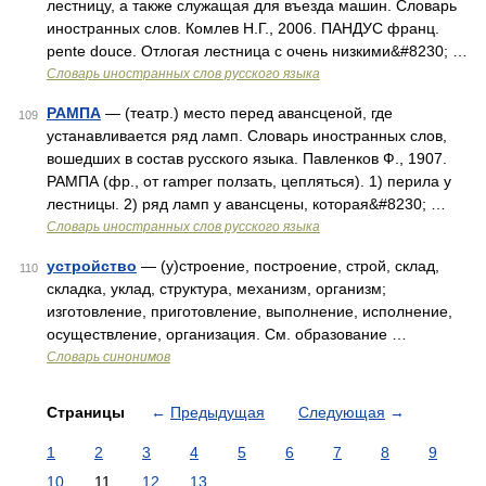
лестницу, а также служащая для въезда машин. Словарь
иностранных слов. Комлев Н.Г., 2006. ПАНДУС франц.
pente douce. Отлогая лестница с очень низкими&#8230; …
Словарь иностранных слов русского языка
РАМПА
— (театр.) место перед авансценой, где
109
устанавливается ряд ламп. Словарь иностранных слов,
вошедших в состав русского языка. Павленков Ф., 1907.
РАМПА (фр., от ramper ползать, цепляться). 1) перила у
лестницы. 2) ряд ламп у авансцены, которая&#8230; …
Словарь иностранных слов русского языка
устройство
— (у)строение, построение, строй, склад,
110
складка, уклад, структура, механизм, организм;
изготовление, приготовление, выполнение, исполнение,
осуществление, организация. См. образование …
Словарь синонимов
Страницы
←
Предыдущая
Следующая
→
1
2
3
4
5
6
7
8
9
10
11
12
13