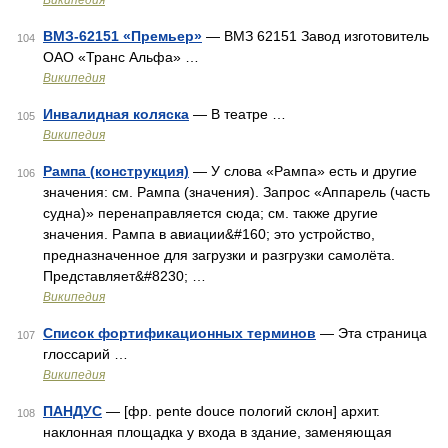
Википедия
ВМЗ-62151 «Премьер»
— ВМЗ 62151 Завод изготовитель
104
ОАО «Транс Альфа» …
Википедия
Инвалидная коляска
— В театре …
105
Википедия
Рампа (конструкция)
— У слова «Рампа» есть и другие
106
значения: см. Рампа (значения). Запрос «Аппарель (часть
судна)» перенаправляется сюда; см. также другие
значения. Рампа в авиации&#160; это устройство,
предназначенное для загрузки и разгрузки самолёта.
Представляет&#8230; …
Википедия
Список фортификационных терминов
— Эта страница
107
глоссарий …
Википедия
ПАНДУС
— [фр. pente douce пологий склон] архит.
108
наклонная площадка у входа в здание, заменяющая