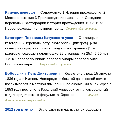
Рамуне, перевал
— Содержание 1 История прохождения 2
Местоположение 3 Происхождение названия 4 Соседние
перевалы 5 Фотографии История прохождения 16.08.1978
Первопрохождение Группой тур …
Энциклопедия туриста
Категория:Перевалы Катунского узла
— Страницы в
категории «Перевалы Катунского узла» {{#ifeq:25|1|Эта
категория содержит только следующую страницу.|Эта
категория содержит следующие 25 страницы из 25.}} 6 60 лет
УМПО, перевалА Абиак, перевал Айгары перевал Айташ
Восточный пере …
Энциклопедия туриста
Боборыкин, Петр Дмитриевич
— беллетрист; род. 15 августа
1836 года в Нижнем Новгороде, в богатой дворянской семье;
воспитывался в местной гимназии и по окончании в ней курса в
1853 году поступил в Казанский университет на камеральный
отдел юридического факультета. Здесь он… …
Большая
биографическая энциклопедия
2012 год в кино
— Эта статья или часть статьи содержит