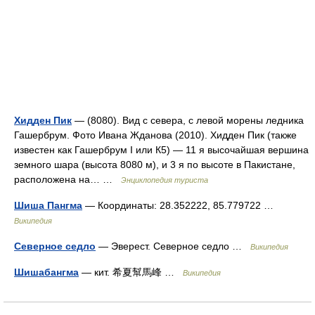
Хидден Пик
— (8080). Вид с севера, с левой морены ледника
Гашербрум. Фото Ивана Жданова (2010). Хидден Пик (также
известен как Гашербрум I или К5) — 11 я высочайшая вершина
земного шара (высота 8080 м), и 3 я по высоте в Пакистане,
расположена на… …
Энциклопедия туриста
Шиша Пангма
— Координаты: 28.352222, 85.779722 …
Википедия
Северное седло
— Эверест. Северное седло …
Википедия
Шишабангма
— кит. 希夏幫馬峰 …
Википедия