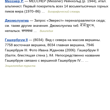
Месснер Р.
— МÉССНЕР (Messner) Рейнхольд (р. 1944), итал.
альпинист. Первый покоритель всех 14 восьмитысячных горных
пиков мира (1970–86) …
Биографический словарь
Джомолунгма
— Запрос «Эверест» перенаправляется сюда;
см. также другие значения. Джомолунгма тиб. ཇོ་མོ་གླང་མ,
непальск. सगरमाथा …
Википедия
Гашербрум II
— (8034). Вид с севера на массив вершины.
7758 восточная вершина, 8034 главная вершина, 7946
Гашербрум III. Фото Ивана Жданова (2006). Гашербрум II
(балти, блестящая стена ), К4. Непосредственно название
Гашербрум связано с вершиной Гашербрум IV… …
Энциклопедия туриста