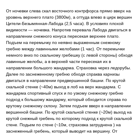
От ночевки cлева скал восточного контрфорса прямо вверх на
уровень верхнего плато (3800м), а оттуда влево в цирк вершин
Цители-Безымянная-Лабода (2,5 часа). В условиях плохой
видимости — ночевка. Напротив перевала Лабода двигаться в
направлении снежного конуса пересекая верхнее плато.
Подъем на перемычку по неявно выраженным снежному
гребню между лавинными желобами (1 час). От перемычки
немного вниз по скальному гребешку (с левой стороны) обходя
лавинные желобы, а в верхней части пересекая их в
направлении большого жандарма. Страховка через ледорубы.
Далее по заснеженному гребню обходя спраква карнизы
двигаться в направлении предвершинной башни. По крутой
скальной стенке (~40м) выход в лоб на верх жандарма. С
жандарма спортивный спуск и по узкому снежному гребню
подход к большому жандарму, который обходится справа по
крутому снежному склону. Затем подъем вверх в направлении
вершинной башни. По крутой скальной стенке (~20м) выход на
крутой снежный гребень по которому подход к крутой скальной
стене. Подьем по стене (~10м, страховка затруднена ) на
заснеженный гребень, который выводит на вершину. От