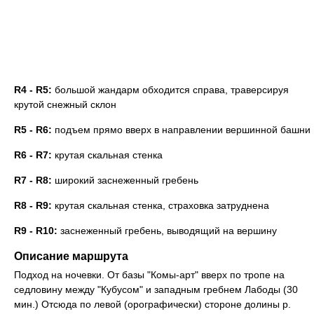
R4 - R5:
большой жандарм обходится справа, траверсируя
крутой снежный склон
R5 - R6:
подъем прямо вверх в направлении вершинной башни
R6 - R7:
крутая скальная стенка
R7 - R8:
широкий заснеженный гребень
R8 - R9:
крутая скальная стенка, страховка затруднена
R9 - R10:
заснеженный гребень, выводящий на вершину
Описание маршрута
Подход на ночевки. От базы "Комы-арт" вверх по тропе на
седловину между "Кубусом" и западным гребнем Лабоды (30
мин.) Отсюда по левой (орографически) стороне долины р.