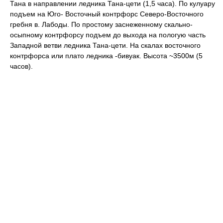
Тана в направлении ледника Тана-цети (1,5 часа). По кулуару
подъем на Юго- Восточный контрфорс Северо-Восточного
гребня в. Лабоды. По простому заснеженному скально-
осыпному контрфорсу подъем до выхода на пологую часть
Западной ветви ледника Тана-цети. На скалах восточного
контрфорса или плато ледника -бивуак. Высота ~3500м (5
часов).