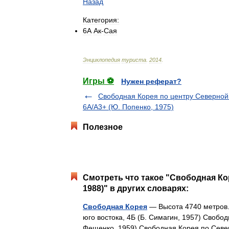
Назад
Категория:
6А
Ак
-
Сая
Энциклопедия
туриста
.
2014
.
Игры ⚽
Нужен реферат?
Свободная Корея по центру Северной
6А/А3+ (Ю. Попенко, 1975)
Полезное
Смотреть что такое "Свободная Кор
1988)" в других словарях:
Свободная Корея
— Высота 4740 метров.
юго востока, 4Б (Б. Симагин, 1957) Свобод
Фещенко, 1959) Свободная Корея по Сев