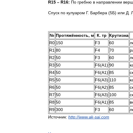
R15
–
R16:
По
гребню
в
направлении
вер
Спуск
по
кулуаром
Г
.
Барбера
(
5Б
)
или
Д
.
№
Протяжённость
,
м
К
.
тр
Крутизна
R0
150
F3
60
л
R1
80
F4
70
р
R2
50
F3
60
л
R3
50
F6
(
А1
)
90
к
R4
50
F6
(
А1
)
85
с
R5
50
F6
(
А3
)
110
к
R6
50
F6
(
А2
)
85
с
R7
50
F6
(
А3
)
100
с
R8
50
F6
(
A1
)
85
в
R9
300
F3
60
л
Источник:
http:
//
www
.
ak
-
sai
.
com