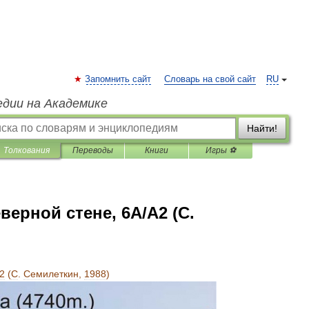
Запомнить сайт
Словарь на свой сайт
RU
едии на Академике
Найти!
Толкования
Переводы
Книги
Игры ⚽
ерной стене, 6А/А2 (С.
2
(
С
.
Семилеткин
,
1988
)