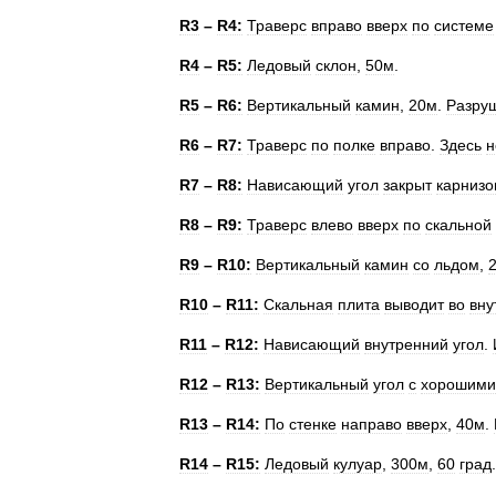
R3
–
R4:
Траверс
вправо
вверх
по
системе
R4
–
R5:
Ледовый
склон
,
50м
.
R5
–
R6:
Вертикальный
камин
,
20м
.
Разру
R6
–
R7:
Траверс
по
полке
вправо
.
Здесь
н
R7
–
R8:
Нависающий
угол
закрыт
карниз
R8
–
R9:
Траверс
влево
вверх
по
скальной
R9
–
R10:
Вертикальный
камин
со
льдом
,
R10
–
R11:
Скальная
плита
выводит
во
вну
R11
–
R12:
Нависающий
внутренний
угол
.
R12
–
R13:
Вертикальный
угол
с
хорошими
R13
–
R14:
По
стенке
направо
вверх
,
40м
.
R14
–
R15:
Ледовый
кулуар
,
300м
,
60
град