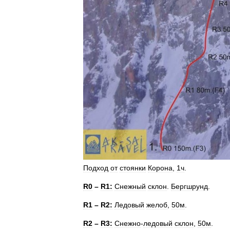
Подход
от
стоянки
Корона
,
1ч
.
R0
–
R1:
Снежный
склон
.
Бергшрунд
.
R1
–
R2:
Ледовый
желоб
,
50м
.
R2
–
R3:
Снежно
-
ледовый
склон
,
50м
.