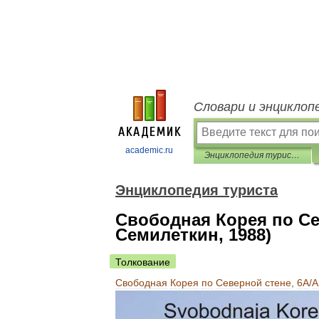
Словари и энциклоп
academic.ru
Энциклопедия туриста
Энциклопедия туриста
Свободная Корея по Сев
Семилеткин, 1988)
Толкование
Свободная
Корея
по
Северной
стене
,
6А
/
А