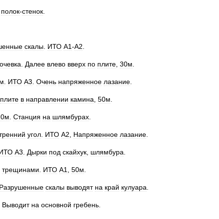
полок
-
стенок
.
шенные
скалы
.
ИТО
А1
-
А2
.
очевка
.
Далее
влево
вверх
по
плите
,
30м
.
ом
.
ИТО
А3
.
Очень
напряженное
лазание
.
плите
в
направлении
камина
,
50м
.
20м
.
Станция
на
шлямбурах
.
тренний
угол
.
ИТО
А2
,
Напряженное
лазание
.
ИТО
А3
.
Дырки
под
скайхук
,
шлямбура
.
трещинами
.
ИТО
А1
,
50м
.
Разрушенные
скалы
выводят
на
край
кулуара
.
.
Выводит
на
основной
гребень
.