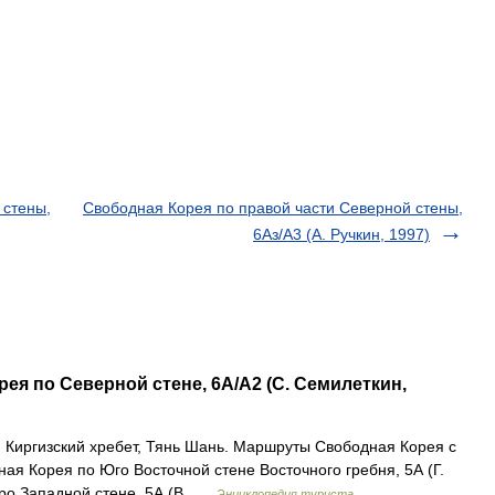
 стены,
Свободная Корея по правой части Северной стены,
6Аз/А3 (А. Ручкин, 1997)
ея по Северной стене, 6А/А2 (С. Семилеткин,
 Киргизский хребет, Тянь Шань. Маршруты Свободная Корея с
ная Корея по Юго Восточной стене Восточного гребня, 5А (Г.
еро Западной стене, 5А (В …
Энциклопедия туриста