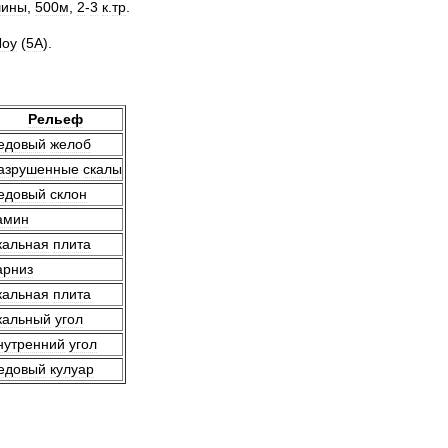
шины
,
500м
,
2
-
3
к
.
тр
.
Лоу
(
5А
).
Рельеф
едовый
желоб
азрушенные
скалы
едовый
склон
амин
кальная
плита
арниз
кальная
плита
кальный
угол
нутренний
угол
едовый
кулуар