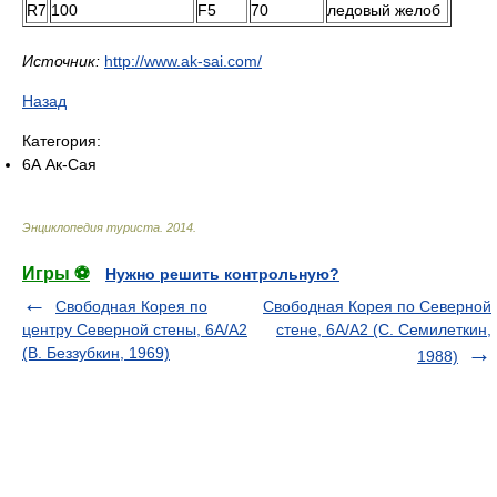
R7
100
F5
70
ледовый желоб
Источник:
http://www.ak-sai.com/
Назад
Категория:
6А Ак-Сая
Энциклопедия туриста
.
2014
.
Игры ⚽
Нужно решить контрольную?
Свободная Корея по
Свободная Корея по Северной
центру Северной стены, 6А/А2
стене, 6А/А2 (С. Семилеткин,
(В. Беззубкин, 1969)
1988)