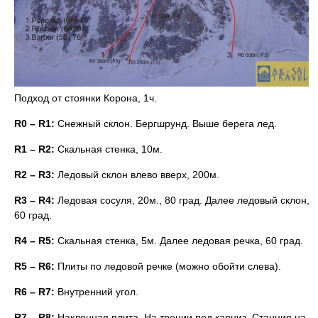
Подход от стоянки Корона, 1ч.
R0 – R1:
Снежный склон. Бергшрунд. Выше берега лед.
R1 – R2:
Скальная стенка, 10м.
R2 – R3:
Ледовый склон влево вверх, 200м.
R3 – R4:
Ледовая сосуля, 20м., 80 град. Далее ледовый склон,
60 град.
R4 – R5:
Скальная стенка, 5м. Далее ледовая речка, 60 град.
R5 – R6:
Плиты по ледовой речке (можно обойти слева).
R6 – R7:
Внутренний угол.
R7 – R8:
Наклонная плита. На трении под карниз. Станция на