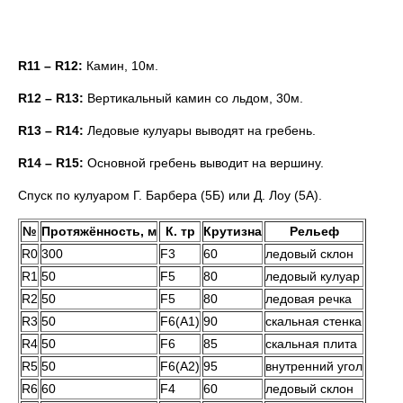
R11 – R12:
Камин, 10м.
R12 – R13:
Вертикальный камин со льдом, 30м.
R13 – R14:
Ледовые кулуары выводят на гребень.
R14 – R15:
Основной гребень выводит на вершину.
Спуск по кулуаром Г. Барбера (5Б) или Д. Лоу (5А).
№
Протяжённость, м
К. тр
Крутизна
Рельеф
R0
300
F3
60
ледовый склон
R1
50
F5
80
ледовый кулуар
R2
50
F5
80
ледовая речка
R3
50
F6(А1)
90
скальная стенка
R4
50
F6
85
скальная плита
R5
50
F6(А2)
95
внутренний угол
R6
60
F4
60
ледовый склон