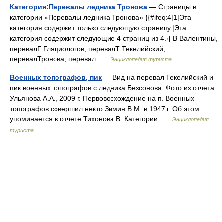
Категория:Перевалы ледника Тронова
— Страницы в
категории «Перевалы ледника Тронова» {{#ifeq:4|1|Эта
категория содержит только следующую страницу.|Эта
категория содержит следующие 4 страниц из 4.}} В Валентины,
перевалГ Гляциологов, перевалТ Текелийский,
перевалТронова, перевал …
Энциклопедия туриста
Военных топографов, пик
— Вид на перевал Текелийский и
пик военных топографов с ледника Безсонова. Фото из отчета
Ульянова А.А., 2009 г. Первовосхождение на п. Военных
топографов совершил некто Зимин В.М. в 1947 г. Об этом
упоминается в отчете Тихонова В. Категории …
Энциклопедия
туриста