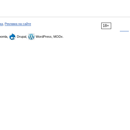
ка
,
Реклама на сайте
18+
omla,
Drupal,
WordPress, MODx.