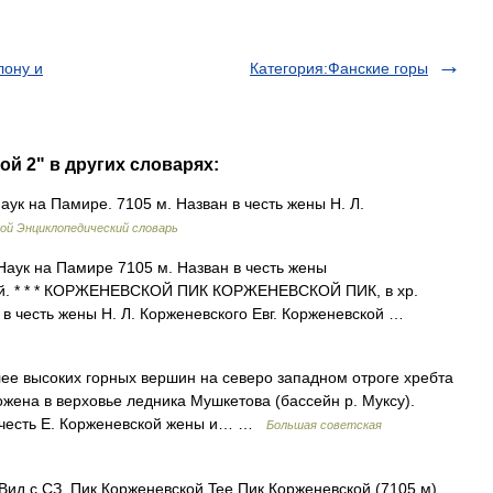
лону и
Категория:Фанские горы
ой 2" в других словарях:
ук на Памире. 7105 м. Назван в честь жены Н. Л.
ой Энциклопедический словарь
аук на Памире 7105 м. Назван в честь жены
кой. * * * КОРЖЕНЕВСКОЙ ПИК КОРЖЕНЕВСКОЙ ПИК, в хр.
 в честь жены Н. Л. Корженевского Евг. Корженевской …
высоких горных вершин на северо западном отроге хребта
жена в верховье ледника Мушкетова (бассейн р. Муксу).
в честь Е. Корженевской жены и… …
Большая советская
ид с СЗ. Пик Корженевской Tee Пик Корженевской (7105 м)