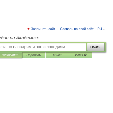
Запомнить сайт
Словарь на свой сайт
RU
едии на Академике
Найти!
Толкования
Переводы
Книги
Игры ⚽