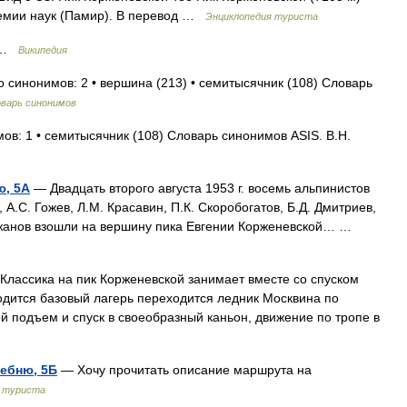
демии наук (Памир). В перевод …
Энциклопедия туриста
й …
Википедия
о синонимов: 2 • вершина (213) • семитысячник (108) Словарь
варь синонимов
ов: 1 • семитысячник (108) Словарь синонимов ASIS. В.Н.
ю, 5А
— Двадцать второго августа 1953 г. восемь альпинистов
А.С. Гожев, Л.М. Красавин, П.К. Скоробогатов, Б.Д. Дмитриев,
иджанов взошли на вершину пика Евгении Корженевской… …
лассика на пик Корженевской занимает вместе со спуском
ходится базовый лагерь переходится ледник Москвина по
 подъем и спуск в своеобразный каньон, движение по тропе в
ебню, 5Б
— Хочу прочитать описание маршрута на
я туриста