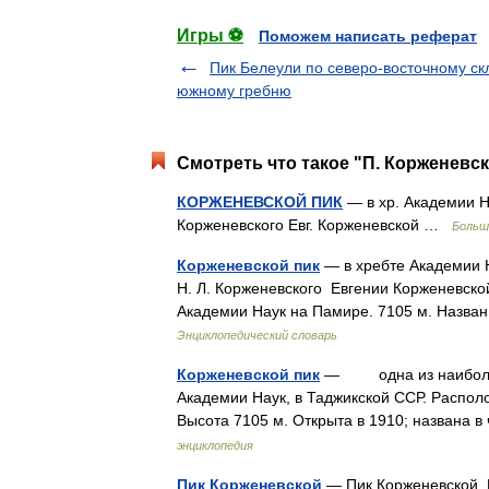
Игры ⚽
Поможем написать реферат
Пик Белеули по северо-восточному ск
южному гребню
Смотреть что такое "П. Корженевск
КОРЖЕНЕВСКОЙ ПИК
— в хр. Академии На
Корженевского Евг. Корженевской …
Больш
Корженевской пик
— в хребте Академии Н
Н. Л. Корженевского Евгении Корженевс
Академии Наук на Памире. 7105 м. Назван
Энциклопедический словарь
Корженевской пик
— одна из наиболее 
Академии Наук, в Таджикской ССР. Располо
Высота 7105 м. Открыта в 1910; названа 
энциклопедия
Пик Корженевской
— Пик Корженевской. В