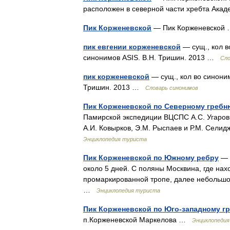
расположен в северной части хребта Ака
Пик Корженевской
— Пик Корженевско
пик евгении корженевской
— сущ., кол в
синонимов ASIS. В.Н. Тришин. 2013 …
Сло
пик корженевской
— сущ., кол во синоним
Тришин. 2013 …
Словарь синонимов
Пик Корженевской по Северному гребн
Памирской экспедиции ВЦСПС А.С. Угаров, 
А.И. Ковырков, Э.М. Рыспаев и Р.М. Сел
Энциклопедия туриста
Пик Корженевской по Южному ребру
— К
около 5 дней. С поляны Москвина, где на
промаркированной тропе, далее небольшой
…
Энциклопедия туриста
Пик Корженевской по Юго-западному гр
п.Корженевской Маркелова …
Энциклопеди