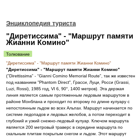
Энциклопедия туриста
"Диретиссима" - "Маршрут памяти
Жианни Комино"
Толкование
"Диретиссима" - "Маршрут памяти Жианни Комино"
"Диретиссима" - "Маршрут памяти Жианни Комино"
(”Direttissima” - “Gianni Comino Memorial Route”, так же известен
под названием "Phantom Direct", Грасси, Луци, Росси (Grassi,
Luzi, Rossi), 1985 год, VI 6, 90°, 1400 метров). Эта дерзкая
линия является самым протяженным ледовым маршрутом в
районе Монблана и проходит по второму по длине кулуару с
непостоянным льдом во всех Альпах. Маршрут начинается по
системе ледопадов и ледовых желобов, а потом переходит в
глубокий и узкий снежно-ледовый кулуар. Ключом маршрута
является 200 метровый траверс в середине маршрута по
скальным плитам покрытым снегом и льдом. Этот маршрут