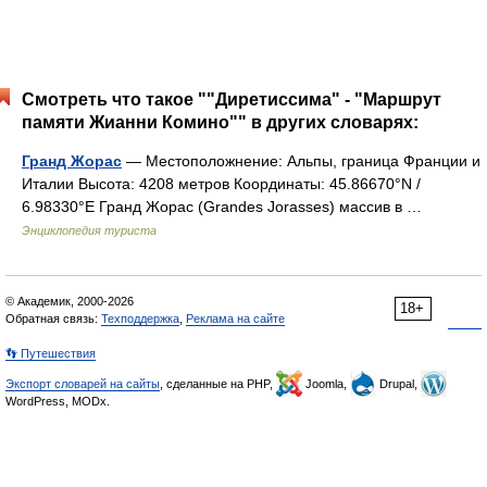
Смотреть что такое ""Диретиссима" - "Маршрут
памяти Жианни Комино"" в других словарях:
Гранд Жорас
— Местоположнение: Альпы, граница Франции и
Италии Высота: 4208 метров Координаты: 45.86670°N /
6.98330°E Гранд Жорас (Grandes Jorasses) массив в …
Энциклопедия туриста
© Академик, 2000-2026
18+
Обратная связь:
Техподдержка
,
Реклама на сайте
👣 Путешествия
Экспорт словарей на сайты
, сделанные на PHP,
Joomla,
Drupal,
WordPress, MODx.