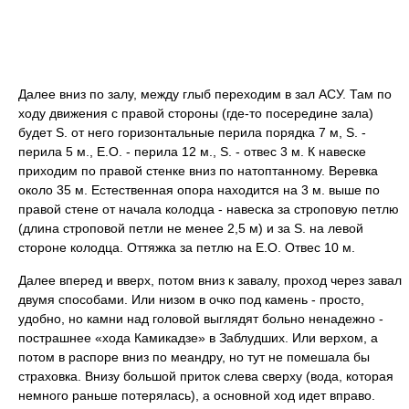
Далее вниз по залу, между глыб переходим в зал АСУ. Там по
ходу движения с правой стороны (где-то посередине зала)
будет S. от него горизонтальные перила порядка 7 м, S. -
перила 5 м., Е.О. - перила 12 м., S. - отвес 3 м. К навеске
приходим по правой стенке вниз по натоптанному. Веревка
около 35 м. Естественная опора находится на 3 м. выше по
правой стене от начала колодца - навеска за строповую петлю
(длина строповой петли не менее 2,5 м) и за S. на левой
стороне колодца. Оттяжка за петлю на Е.О. Отвес 10 м.
Далее вперед и вверх, потом вниз к завалу, проход через завал
двумя способами. Или низом в очко под камень - просто,
удобно, но камни над головой выглядят больно ненадежно -
пострашнее «хода Камикадзе» в Заблудших. Или верхом, а
потом в распоре вниз по меандру, но тут не помешала бы
страховка. Внизу большой приток слева сверху (вода, которая
немного раньше потерялась), а основной ход идет вправо.