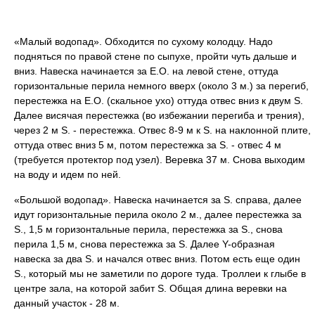
«Малый водопад». Обходится по сухому колодцу. Надо
подняться по правой стене по сыпухе, пройти чуть дальше и
вниз. Навеска начинается за Е.О. на левой стене, оттуда
горизонтальные перила немного вверх (около 3 м.) за перегиб,
перестежка на Е.О. (скальное ухо) оттуда отвес вниз к двум S.
Далее висячая перестежка (во избежании перегиба и трения),
через 2 м S. - перестежка. Отвес 8-9 м к S. на наклонной плите,
оттуда отвес вниз 5 м, потом перестежка за S. - отвес 4 м
(требуется протектор под узел). Веревка 37 м. Снова выходим
на воду и идем по ней.
«Большой водопад». Навеска начинается за S. справа, далее
идут горизонтальные перила около 2 м., далее перестежка за
S., 1,5 м горизонтальные перила, перестежка за S., снова
перила 1,5 м, снова перестежка за S. Далее Y-образная
навеска за два S. и начался отвес вниз. Потом есть еще один
S., который мы не заметили по дороге туда. Троллеи к глыбе в
центре зала, на которой забит S. Общая длина веревки на
данный участок - 28 м.