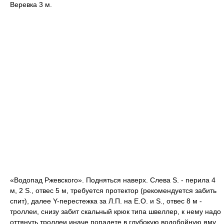
Веревка 3 м.
«Водопад Ржевского». Подняться наверх. Слева S. - перила 4
м, 2 S., отвес 5 м, требуется протектор (рекомендуется забить
спит), далее Y-перестежка за Л.П. на Е.О. и S., отвес 8 м -
троллеи, снизу забит скальный крюк типа швеллер, к нему надо
оттянуть троллеи иначе попадете в глубокую водобойную яму.