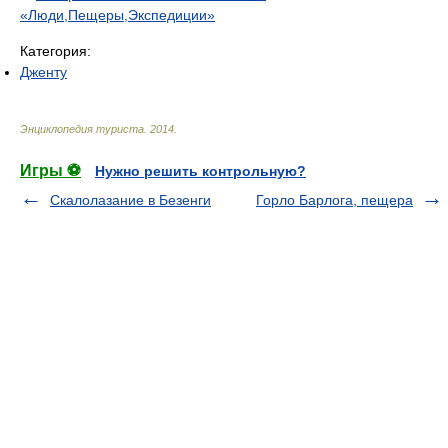
«Люди,Пещеры,Экспедиции»
Категория:
Дженту
Энциклопедия туриста
.
2014
.
Игры ⚽
Нужно решить контрольную?
Скалолазание в Безенги
Горло Барлога, пещера