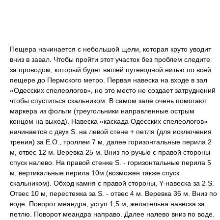
Пещера начинается с небольшой щели, которая круто уводит
вниз в завал. Чтобы пройти этот участок без проблем следите
за проводом, который будет вашей путеводной нитью по всей
пещере до Пермского метро. Первая навеска на входе в зал
«Одесских спелеологов», но это место не создает затруднений
чтобы спуститься скальником. В самом зале очень помогают
маркера из фольги (треугольники направленные острым
концом на выход). Навеска «каскада Одесских спелеологов»
начинается с двух S. на левой стене + петля (для исключения
трения) за Е.О., троллеи 7 м, далее горизонтальные перила 2
м, отвес 12 м. Веревка 25 м. Вниз по ручью с правой стороны
спуск налево. На правой стенке S. - горизонтальные перила 5
м, вертикальные перила 10м (возможен также спуск
скальником). Обход камня с правой стороны, Y-навеска за 2 S.
Отвес 10 м, перестежка за S. - отвес 4 м. Веревка 36 м. Вниз по
воде. Поворот меандра, уступ 1,5 м, желательна навеска за
петлю. Поворот меандра направо. Далее налево вниз по воде.