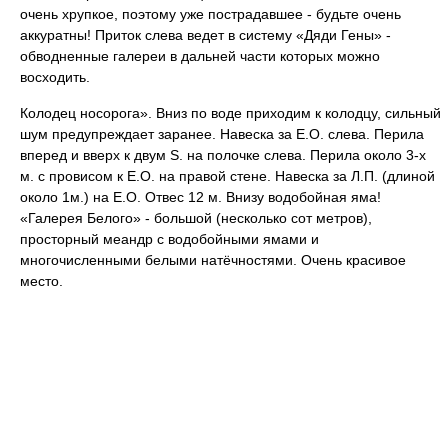
очень хрупкое, поэтому уже пострадавшее - будьте очень
аккуратны! Приток слева ведет в систему «Дяди Гены» -
обводненные галереи в дальней части которых можно
восходить.
Колодец носорога». Вниз по воде приходим к колодцу, сильный
шум предупреждает заранее. Навеска за Е.О. слева. Перила
вперед и вверх к двум S. на полочке слева. Перила около 3-х
м. с провисом к Е.О. на правой стене. Навеска за Л.П. (длиной
около 1м.) на Е.О. Отвес 12 м. Внизу водобойная яма!
«Галерея Белого» - большой (несколько сот метров),
просторный меандр с водобойными ямами и
многочисленными белыми натёчностями. Очень красивое
место.