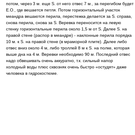
потом, через 3 м. еще S. от него отвес 7 м., за перегибом будет
E.O., где вешается петля. Потом горизонтальный участок
меандра вешаются перила, перестежка делается за S. справа,
снова перила, снова за S. Веревка переносится на левую
стенку горизонтальные перила около 1,5 м от S. Далее S. на
правой стене (распор в меандре) - наклонные перила порядка
10 м. к S. на правой стене (в мраморной плите). Далее либо
отвес вниз около 4 м, либо троллей 8 м к S. на полке, которая
выше дна на 4 м. Веревки необходимо 90 м. Последний отвес
надо обвешивать очень аккуратно, т.к. сильный напор
холодный воды плюс сквозняк очень быстро «остудят» даже
человека в гидрокостюме.