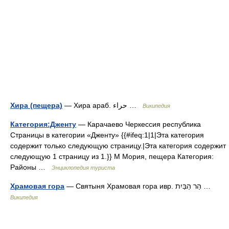
Хира (пещера)
— Хира араб. حراء‎‎ …
Википедия
Категория:Дженту
— Карачаево Черкессия республика
Страницы в категории «Дженту» {{#ifeq:1|1|Эта категория
содержит только следующую страницу.|Эта категория содержит
следующую 1 страницу из 1.}} М Мория, пещера Категория:
Районы …
Энциклопедия туриста
Храмовая гора
— Святыня Храмовая гора ивр. הַר הַבַּיִת‎ …
Википедия