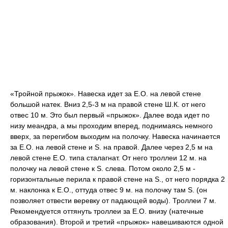
«Тройной прыжок». Навеска идет за Е.О. на левой стене
большой натек. Вниз 2,5-3 м на правой стене Ш.К. от него
отвес 10 м. Это был первый «прыжок». Далее вода идет по
низу меандра, а мы проходим вперед, поднимаясь немного
вверх, за перегибом выходим на полочку. Навеска начинается
за Е.О. на левой стене и S. на правой. Далее через 2,5 м на
левой стене Е.О. типа сталагнат. От него троллеи 12 м. на
полочку на левой стене к S. слева. Потом около 2,5 м -
горизонтальные перила к правой стене на S., от него порядка 2
м. наклонка к Е.О., оттуда отвес 9 м. на полочку там S. (он
позволяет отвести веревку от падающей воды). Троллеи 7 м.
Рекомендуется оттянуть троллеи за Е.О. внизу (натечные
образования). Второй и третий «прыжок» навешиваются одной