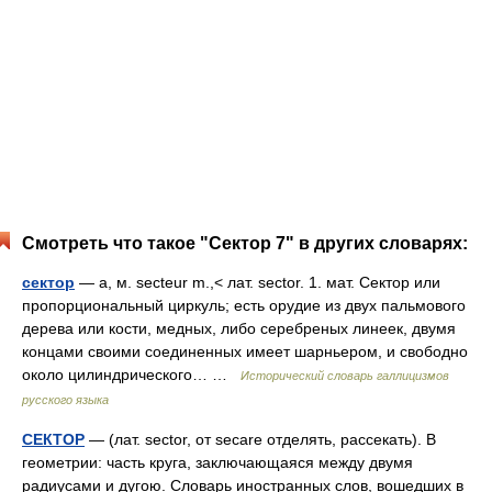
Смотреть что такое "Сектор 7" в других словарях:
сектор
— а, м. secteur m.,< лат. sector. 1. мат. Сектор или
пропорциональный циркуль; есть орудие из двух пальмового
дерева или кости, медных, либо серебреных линеек, двумя
концами своими соединенных имеет шарньером, и свободно
около цилиндрического… …
Исторический словарь галлицизмов
русского языка
СЕКТОР
— (лат. sector, от secare отделять, рассекать). В
геометрии: часть круга, заключающаяся между двумя
радиусами и дугою. Словарь иностранных слов, вошедших в