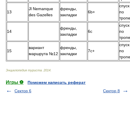
спуск
Jl Nemanque
френды,
13
6b+
по
des Gazelles
закладки
троп
спуск
френды,
14
6c
по
закладки
троп
спуск
вариант
френды,
15
7с+
по
маршрута №12
закладки
троп
Энциклопедия туриста
.
2014
.
Игры ⚽
Поможем написать реферат
Сектор 6
Сектор 8