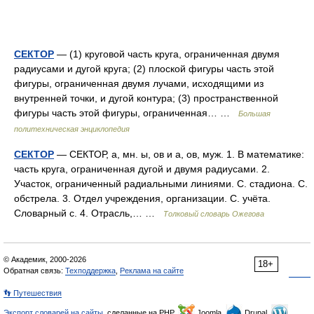
СЕКТОР
— (1) круговой часть круга, ограниченная двумя
радиусами и дугой круга; (2) плоской фигуры часть этой
фигуры, ограниченная двумя лучами, исходящими из
внутренней точки, и дугой контура; (3) пространственной
фигуры часть этой фигуры, ограниченная… …
Большая
политехническая энциклопедия
СЕКТОР
— СЕКТОР, а, мн. ы, ов и а, ов, муж. 1. В математике:
часть круга, ограниченная дугой и двумя радиусами. 2.
Участок, ограниченный радиальными линиями. С. стадиона. С.
обстрела. 3. Отдел учреждения, организации. С. учёта.
Словарный с. 4. Отрасль,… …
Толковый словарь Ожегова
© Академик, 2000-2026
18+
Обратная связь:
Техподдержка
,
Реклама на сайте
👣 Путешествия
Экспорт словарей на сайты
, сделанные на PHP,
Joomla,
Drupal,