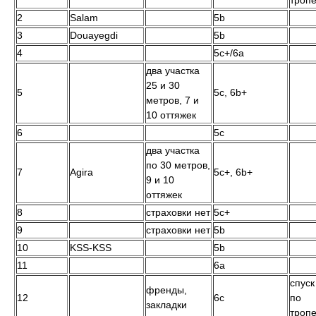
троп
2
Salam
5b
3
Douayegdi
5b
4
5c+/6a
два участка
25 и 30
5
5с, 6b+
метров, 7 и
10 оттяжек
6
5c
два участка
по 30 метров,
7
Agira
5с+, 6b+
9 и 10
оттяжек
8
страховки нет
5с+
9
страховки нет
5b
10
KSS-KSS
5b
11
6a
спуск
френды,
12
6с
по
закладки
троп