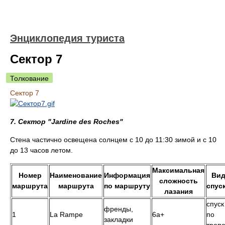
Энциклопедия туриста
Сектор 7
Толкование
Сектор 7
7. Сектор "Jardine des Roches"
Стена частично освещена солнцем с 10 до 11:30 зимой и с 10
до 13 часов летом.
Максимальная
Номер
Наименование
Информация
Ви
cложность
маршрута
маршрута
по маршруту
спус
лазания
спуск
френды,
1
La Rampe
6a+
по
закладки