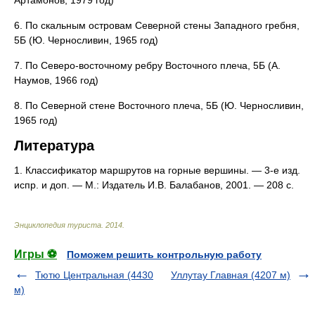
Артамонов, 1979 год)
6. По скальным островам Северной стены Западного гребня,
5Б (Ю. Черносливин, 1965 год)
7. По Северо-восточному ребру Восточного плеча, 5Б (А.
Наумов, 1966 год)
8. По Северной стене Восточного плеча, 5Б (Ю. Черносливин,
1965 год)
Литература
1. Классификатор маршрутов на горные вершины. — 3-е изд.
испр. и доп. — М.: Издатель И.В. Балабанов, 2001. — 208 с.
Энциклопедия туриста
.
2014
.
Игры ⚽
Поможем решить контрольную работу
Тютю Центральная (4430
Уллутау Главная (4207 м)
м)