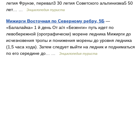
летия Фрунзе, перевал3 30 летия Советского альпинизма5 50
лет… …
Энциклопедия туриста
Мижирги Восточная по Северному ребру, 5Б
—
«Балалайка» 1 й день От а/л «Безенги» путь идет по
левобережной (орографически) морене ледника Мижирги до
исчезновения тропы и понижения морены до уровня ледника
(1,5 часа хода). Затем следует выйти на ледник и подниматься
по его середине до… …
Энциклопедия туриста