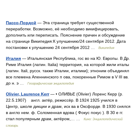
Пассо-Пордой
— Эта страница требует существенной
переработки. Возможно, её необходимо викифицировать,
дополнить или переписать. Пояснение причин и обсуждение
на странице Википедия:К улучшению/24 сентября 2012. Дата
постановки к улучшению 24 сентября 2012 …
Википедия
Италия
— Итальянская Республика, гос во на Ю. Европы. В Др.
Риме Италия (латин. Italia) территория, на которой жили италы
(латин. Itali, русск. также Италии, италики}; этноним объединял
все племена Апеннинского п ова, покоренные Римом в V III вв.
до н. э …
Географическая энциклопедия
Olivier, Laurence Kerr
— • ОЛИВЬЕ (Olivier) Лоренс Керр (р.
22.5.1907) англ. актёр, режиссёр. В 1924 1925 учился в
Центр, школе дикции и драм, иск ва в Оксфорде. В 1930 снялся
в англо нем. ф. Соломенная вдова ( Фокус покус ). В 30 е гг.
стал популярным драм, актёром,… …
Кино: Энциклопедический
словарь