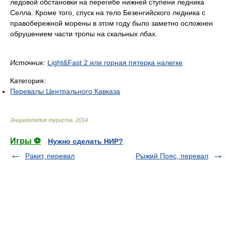
ледовой обстановки на перегибе нижней ступени ледника
Селла. Кроме того, спуск на тело Безенгийского ледника с
правобережной морены в этом году было заметно осложнен
обрушением части тропы на скальных лбах.
Источник:
Light&Fast 2 или горная пятерка налегке
Категория:
Перевалы Центрального Кавказа
Энциклопедия туриста
.
2014
.
Игры ⚽
Нужно сделать НИР?
Ракит, перевал
Рыжий Пояс, перевал