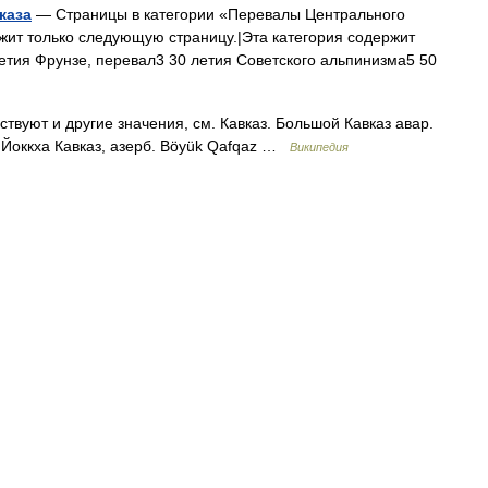
каза
— Страницы в категории «Перевалы Центрального
ержит только следующую страницу.|Эта категория содержит
летия Фрунзе, перевал3 30 летия Советского альпинизма5 50
твуют и другие значения, см. Кавказ. Большой Кавказ авар.
ч. Йоккха Кавказ, азерб. Böyük Qafqaz …
Википедия