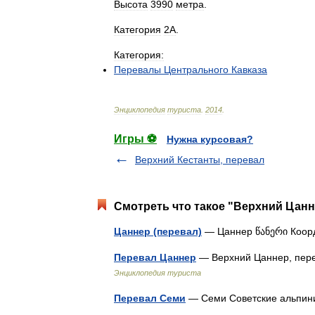
Высота
3990
метра
.
Категория
2А
.
Категория:
Перевалы
Центрального
Кавказа
Энциклопедия
туриста
.
2014
.
Игры ⚽
Нужна курсовая?
Верхний Кестанты, перевал
Смотреть что такое "Верхний Цанне
Цаннер (перевал)
— Цаннер წანერი Коо
Перевал Цаннер
— Верхний Цаннер, пер
Энциклопедия туриста
Перевал Семи
— Семи Советские альпи