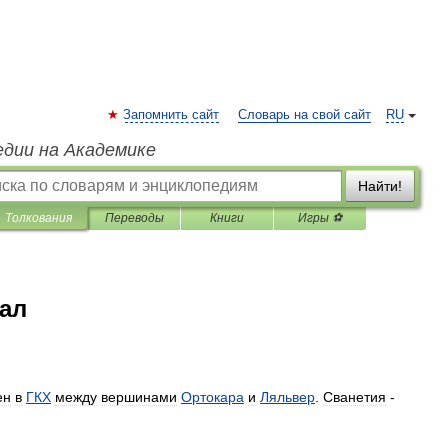
Запомнить сайт
Словарь на свой сайт
RU
едии на Академике
Найти!
Толкования
Переводы
Книги
Игры ⚽
ал
ен
в
ГКХ
между
вершинами
Ортокара
и
Ляльвер
.
Сванетия
-