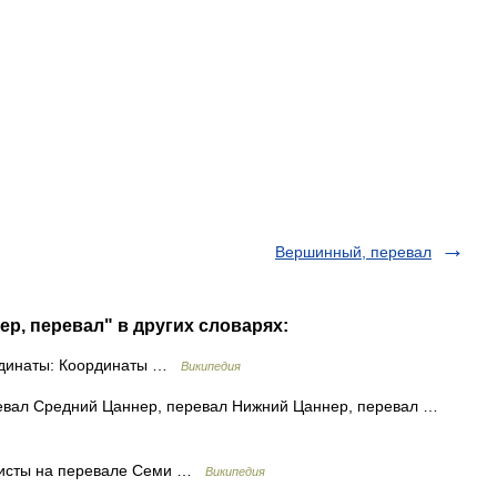
Вершинный, перевал
р, перевал" в других словарях:
рдинаты: Координаты …
Википедия
евал Средний Цаннер, перевал Нижний Цаннер, перевал …
нисты на перевале Семи …
Википедия