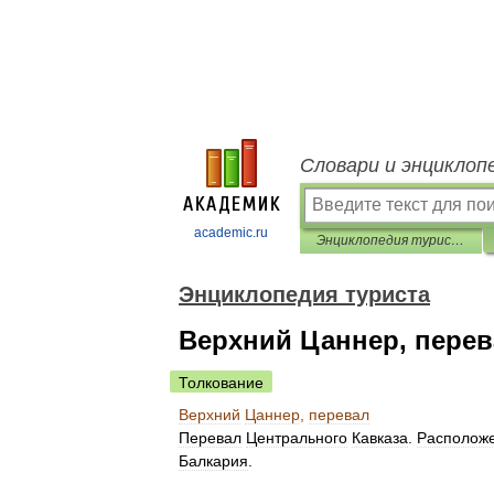
Словари и энциклоп
academic.ru
Энциклопедия туриста
Энциклопедия туриста
Верхний Цаннер, перев
Толкование
Верхний
Цаннер
,
перевал
Перевал
Центрального
Кавказа
.
Располож
Балкария
.