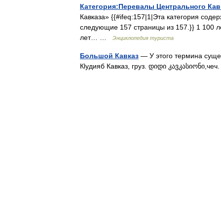
Категория:Перевалы Центрального Кав
Кавказа» {{#ifeq:157|1|Эта категория сод
следующие 157 страницы из 157.}} 1 100 
лет… …
Энциклопедия туриста
Большой Кавказ
— У этого термина сущес
Кlудияб Кавказ, груз. დიდი კავკასიონი,че