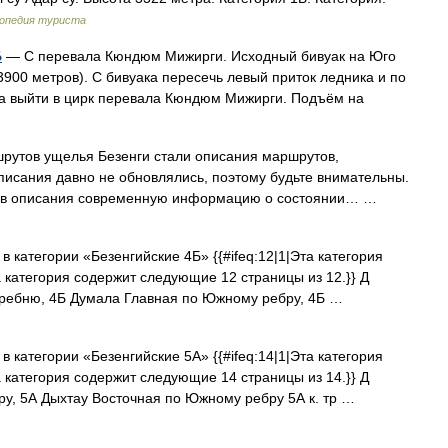
опедия туриста
Б
— С перевала Кюндюм Мижирги. Исходный бивуак на Юго
00 метров). С бивуака пересечь левый приток ледника и по
да выйти в цирк перевала Кюндюм Мижирги. Подъём на
утов ущелья Безенги стали описания маршрутов,
исания давно не обновлялись, поэтому будьте внимательны.
те в описания современную информацию о состоянии… …
 категории «Безенгийские 4Б» {{#ifeq:12|1|Эта категория
 категория содержит следующие 12 страницы из 12.}} Д
гребню, 4Б Думала Главная по Южному ребру, 4Б …
 категории «Безенгийские 5А» {{#ifeq:14|1|Эта категория
 категория содержит следующие 14 страницы из 14.}} Д
ру, 5А Дыхтау Восточная по Южному ребру 5А к. тр …