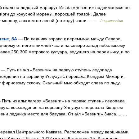
скально ледовый маршрут. Из а/л «Безенги» поднимаемся по
ирги до конусной морены, поросшей травой. Далее
у морену, а затем по левой (по ходу) части… …
Энциклопедия
ене, 5А
— По леднику вправо к перемычке между Северо
ящему от него в нижней части на северо запад небольшому
авее 250 300 метрового кулуара, ведущего на перемычку, и по
— Путь из а/л «Безенги» на первую ступень ледопада
хождения на вершину Уллуауз с перевала Кюндюм Мижирги.
у фирновому склону. Скальный мыс обходят слева по льду,
Путь из альплагеря «Безенги» на первую ступень ледопада
рута восхождения на вершину Уллуауз с перевала Кюндюм
упени ледника место для бивуака. От а/л «Безенги» 3часа.… …
ревал Центрального Кавказа. Расположен между вершинами
 су Адар су. Высота 3322 метра. Категория 1Б. Категория: