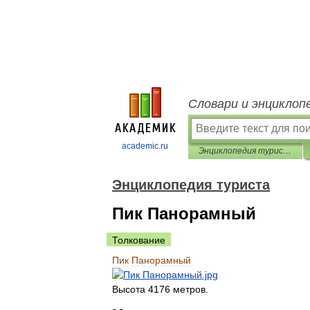
Словари и энциклоп
academic.ru
Энциклопедия туриста
Энциклопедия туриста
Пик Панорамный
Толкование
Пик
Панорамный
Высота
4176
метров
.