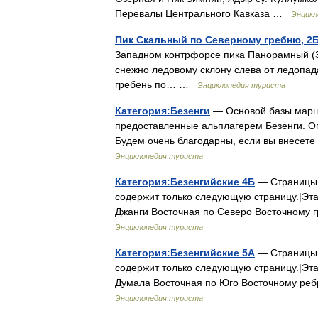
Перевалы Центрального Кавказа …
Энцикл
Пик Скальный по Северному гребню, 2
Западном контрфорсе пика Панорамный (39
снежно ледовому склону слева от ледопа
гребень по… …
Энциклопедия туриста
Категория:Безенги
— Основой базы маршр
предоставленные альплагерем Безенги. Оп
Будем очень благодарны, если вы внесе
Энциклопедия туриста
Категория:Безенгийские 4Б
— Страницы в
содержит только следующую страницу.|Эта
Джанги Восточная по Северо Восточному 
Энциклопедия туриста
Категория:Безенгийские 5А
— Страницы в
содержит только следующую страницу.|Эта
Думала Восточная по Юго Восточному реб
Энциклопедия туриста