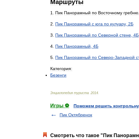
Маршруты
1
.
Пик
Панорамный
по
Восточному
гребню
2
.
Пик
Панорамный
с
юга
по
кулуару
,
2Б
3
.
Пик
Панорамный
по
Северной
стене
,
4Б
4
.
Пик
Панорамный
,
4Б
5
.
Пик
Панорамный
по
Северо
-
Западной
с
Категория:
Безенги
Энциклопедия
туриста
.
2014
.
Игры ⚽
Поможем решить контрольну
Пик Октябренок
Смотреть что такое "Пик Панорамн