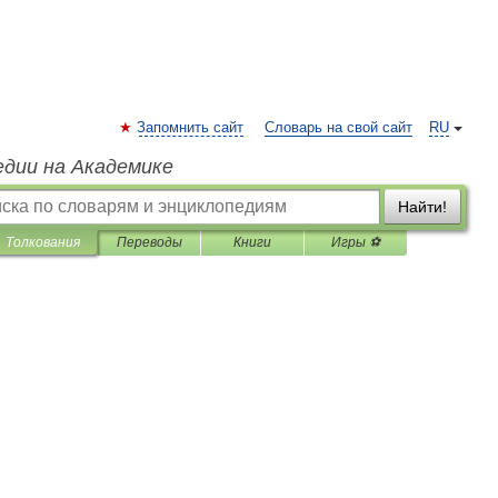
Запомнить сайт
Словарь на свой сайт
RU
едии на Академике
Найти!
Толкования
Переводы
Книги
Игры ⚽