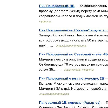
Пик Панорамный, 4Б
— Комбинированный 
правому (орографически) берегу реки Миж
сворачиваем налево и поднимаемся на эт
туриста
Пик Панорамный по Северо-Западной ст
Западной стеной пика Панорамный и отход
контрфорсу выход на скалы в 50 метрах пр
ним… …
Энциклопедия туриста
Пик Панорамный по Северной стене, 4Б
Мижирги смотри в описании маршрута вос
От бергшрунда 70 метров вверх по крутом
затем 35… …
Энциклопедия туриста
Пик Панорамный с юга по кулуару, 2Б
— 
Кюндюм Мижирги смотри в описании марш
Мижирги ( 3А к.тр.). На морене первой ст
Энциклопедия туриста
Панорамный 1Б, перевал (Адыр-су)
— Пе
Озерная и Пик Зимний, Адыр су. Куллумкол