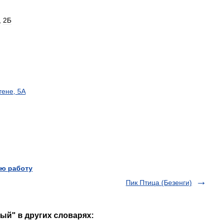
,
2Б
тене
,
5А
ю работу
Пик Птица (Безенги)
ый" в других словарях: