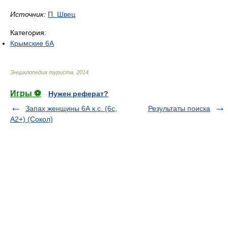
Источник:
П. Швец
Категория:
Крымские 6А
Энциклопедия туриста
.
2014
.
Игры ⚽
Нужен реферат?
Запах женщины 6А к.с. (6с,
Результаты поиска
А2+) (Сокол)