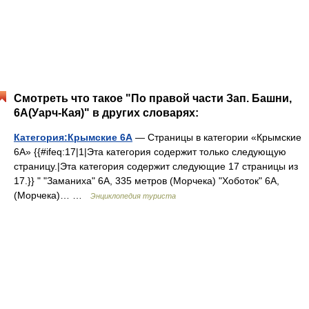
Смотреть что такое "По правой части Зап. Башни,
6А(Уарч-Кая)" в других словарях:
Категория:Крымские 6А
— Страницы в категории «Крымские
6А» {{#ifeq:17|1|Эта категория содержит только следующую
страницу.|Эта категория содержит следующие 17 страницы из
17.}} " "Заманиха" 6А, 335 метров (Морчека) "Хоботок" 6А,
(Морчека)… …
Энциклопедия туриста