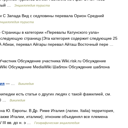
адный …
Энциклопедия туриста
 С Запада Вид с седловины перевала Орион Средний
Энциклопедия туриста
Страницы в категории «Перевалы Катунского узла»
ко следующую страницу.|Эта категория содержит следующие 25
алА Абиак, перевал Айгары перевал Айташ Восточный пере …
частник Обсуждение участника Wiki.risk.ru Обсуждение
iaWiki Обсуждение MediaWiki Шаблон Обсуждение шаблона
ия
— …
Википедия
ипедии есть статьи о других людях с такой фамилией, см.
940 …
Википедия
а Ю. Европы. В Др. Риме Италия (латин. Italia) территория,
к. также Италии, италики}; этноним объединял все племена
 III вв. до н. э …
Географическая энциклопедия