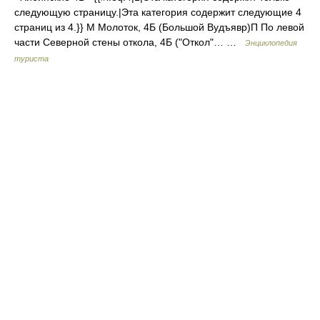
следующую страницу.|Эта категория содержит следующие 4
страниц из 4.}} М Молоток, 4Б (Большой Вудъявр)П По левой
части Северной стены откола, 4Б ("Откол"… …
Энциклопедия
туриста