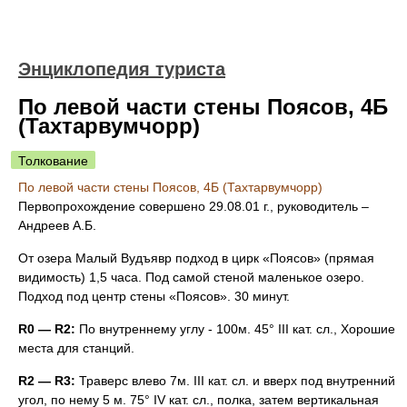
Энциклопедия туриста
По левой части стены Поясов, 4Б
(Тахтарвумчорр)
Толкование
По левой части стены Поясов, 4Б (Тахтарвумчорр)
Первопрохождение совершено 29.08.01 г., руководитель –
Андреев А.Б.
От озера Малый Вудъявр подход в цирк «Поясов» (прямая
видимость) 1,5 часа. Под самой стеной маленькое озеро.
Подход под центр стены «Поясов». 30 минут.
R0 — R2:
По внутреннему углу - 100м. 45° III кат. сл., Хорошие
места для станций.
R2 — R3:
Траверс влево 7м. III кат. сл. и вверх под внутренний
угол, по нему 5 м. 75° IV кат. сл., полка, затем вертикальная