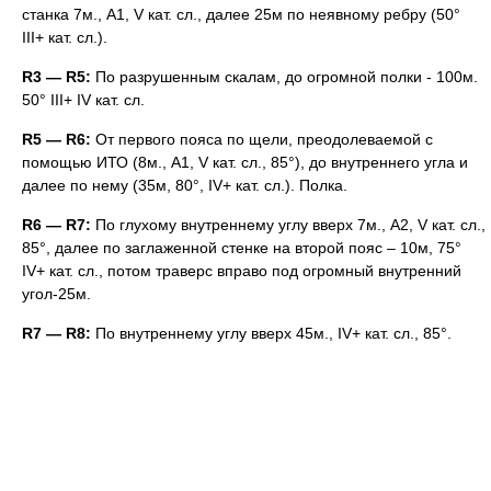
станка 7м., А1, V кат. сл., далее 25м по неявному ребру (50°
III+ кат. сл.).
R3 — R5:
По разрушенным скалам, до огромной полки - 100м.
50° III+ IV кат. сл.
R5 — R6:
От первого пояса по щели, преодолеваемой с
помощью ИТО (8м., А1, V кат. сл., 85°), до внутреннего угла и
далее по нему (35м, 80°, IV+ кат. сл.). Полка.
R6 — R7:
По глухому внутреннему углу вверх 7м., А2, V кат. сл.,
85°, далее по заглаженной стенке на второй пояс – 10м, 75°
IV+ кат. сл., потом траверс вправо под огромный внутренний
угол-25м.
R7 — R8:
По внутреннему углу вверх 45м., IV+ кат. сл., 85°.