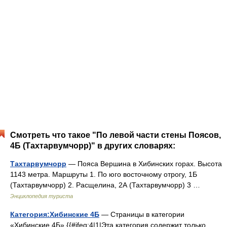
Смотреть что такое "По левой части стены Поясов,
4Б (Тахтарвумчорр)" в других словарях:
Тахтарвумчорр
— Пояса Вершина в Хибинских горах. Высота
1143 метра. Маршруты 1. По юго восточному отрогу, 1Б
(Тахтарвумчорр) 2. Расщелина, 2А (Тахтарвумчорр) 3 …
Энциклопедия туриста
Категория:Хибинские 4Б
— Страницы в категории
«Хибинские 4Б» {{#ifeq:4|1|Эта категория содержит только