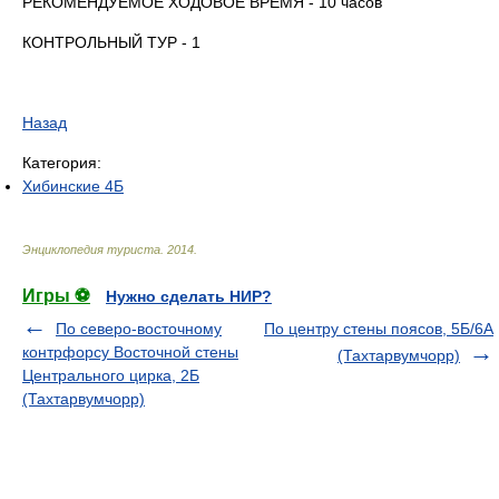
РЕКОМЕНДУЕМОЕ ХОДОВОЕ ВРЕМЯ - 10 часов
КОНТРОЛЬНЫЙ ТУР - 1
Назад
Категория:
Хибинские 4Б
Энциклопедия туриста
.
2014
.
Игры ⚽
Нужно сделать НИР?
По северо-восточному
По центру стены поясов, 5Б/6А
контрфорсу Восточной стены
(Тахтарвумчорр)
Центрального цирка, 2Б
(Тахтарвумчорр)