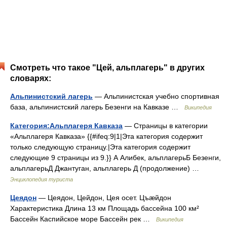
Смотреть что такое "Цей, альплагерь" в других
словарях:
Альпинистский лагерь
— Альпинистская учебно спортивная
база, альпинистский лагерь Безенги на Кавказе …
Википедия
Категория:Альплагеря Кавказа
— Страницы в категории
«Альплагеря Кавказа» {{#ifeq:9|1|Эта категория содержит
только следующую страницу.|Эта категория содержит
следующие 9 страницы из 9.}} А Алибек, альплагерьБ Безенги,
альплагерьД Джантуган, альплагерь Д (продолжение) …
Энциклопедия туриста
Цеядон
— Цеядон, Цейдон, Цея осет. Цъæйдон
Характеристика Длина 13 км Площадь бассейна 100 км²
Бассейн Каспийское море Бассейн рек …
Википедия