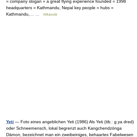
= company slogan = a great flying experience founded = 1998
headquarters = Kathmandu, Nepal key people = hubs =
Kathmandu,… …
Wikipedia
Yeti
— Foto eines angeblichen Yeti (1986) Als Yeti (tib.: g.ya dred)
oder Schneemensch, lokal begrenzt auch Kangchendzönga
Dämon, bezeichnet man ein zweibeiniges, behaartes Fabelwesen