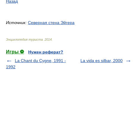
Назад
Источник:
Северная стена Эйгера
Энциклопедия туриста
.
2014
.
Игры ⚽
Нужен реферат?
La Chant du Cygne, 1991 -
La vida es silbar, 2000
1992