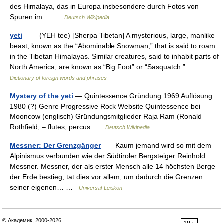
des Himalaya, das in Europa insbesondere durch Fotos von
Spuren im… …
Deutsch Wikipedia
yeti
— (YEH tee) [Sherpa Tibetan] A mysterious, large, manlike
beast, known as the “Abominable Snowman,” that is said to roam
in the Tibetan Himalayas. Similar creatures, said to inhabit parts of
North America, are known as “Big Foot” or “Sasquatch.” …
Dictionary of foreign words and phrases
Mystery of the yeti
— Quintessence Gründung 1969 Auflösung
1980 (?) Genre Progressive Rock Website Quintessence bei
Mooncow (englisch) Gründungsmitglieder Raja Ram (Ronald
Rothfield; – flutes, percus …
Deutsch Wikipedia
Messner: Der Grenzgänger
— Kaum jemand wird so mit dem
Alpinismus verbunden wie der Südtiroler Bergsteiger Reinhold
Messner. Messner, der als erster Mensch alle 14 höchsten Berge
der Erde bestieg, tat dies vor allem, um dadurch die Grenzen
seiner eigenen… …
Universal-Lexikon
© Академик, 2000-2026