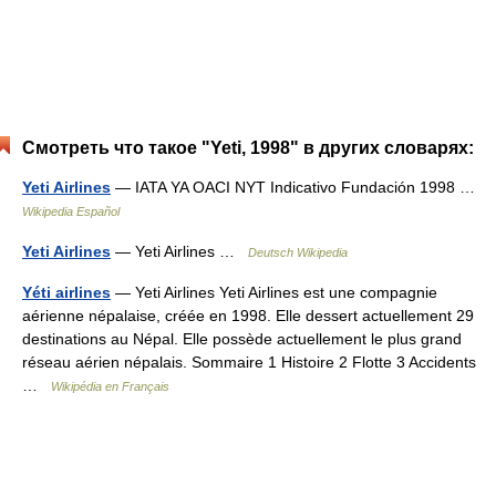
Смотреть что такое "Yeti, 1998" в других словарях:
Yeti Airlines
— IATA YA OACI NYT Indicativo Fundación 1998 …
Wikipedia Español
Yeti Airlines
— Yeti Airlines …
Deutsch Wikipedia
Yéti airlines
— Yeti Airlines Yeti Airlines est une compagnie
aérienne népalaise, créée en 1998. Elle dessert actuellement 29
destinations au Népal. Elle possède actuellement le plus grand
réseau aérien népalais. Sommaire 1 Histoire 2 Flotte 3 Accidents
…
Wikipédia en Français