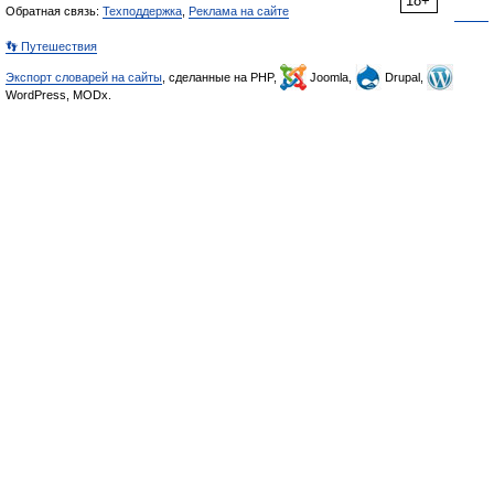
18+
Обратная связь:
Техподдержка
,
Реклама на сайте
👣 Путешествия
Экспорт словарей на сайты
, сделанные на PHP,
Joomla,
Drupal,
WordPress, MODx.