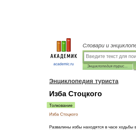
Словари и энциклоп
academic.ru
Энциклопедия туриста
Энциклопедия туриста
Изба Стоцкого
Толкование
Изба
Стоцкого
Развалины
избы
находятся
в
часе
ходьбы