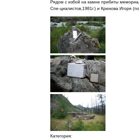
Рядом
с
избой
на
камне
прибиты
мемориа
Спе
-
циалистов
,
1981г
.)
и
Крюкова
Игоря
(
по
Категория: