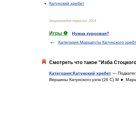
Катунский
хребет
Энциклопедия
туриста
.
2014
.
Игры ⚽
Нужна курсовая?
Категория:Маршруты Катунского хреб
Смотреть что такое "Изба Стоцкого
Категория:Катунский хребет
— Подкатего
Вершины Катунского узла‎ (26 С) М ► Мар