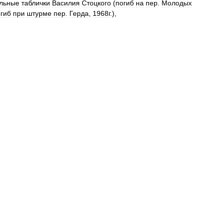
льные
таблички
Василия
Стоцкого
(
погиб
на
пер
.
Молодых
гиб
при
штурме
пер
.
Герда
,
1968г
.),