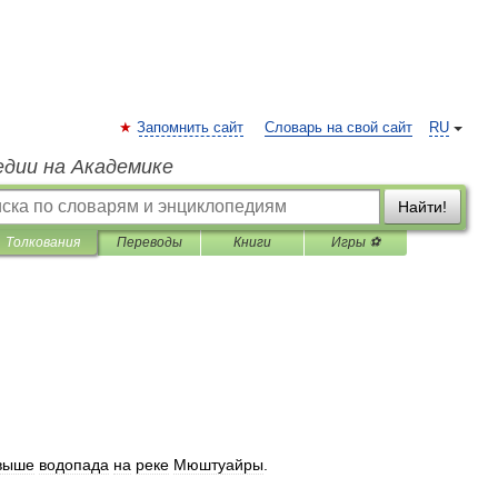
Запомнить сайт
Словарь на свой сайт
RU
едии на Академике
Найти!
Толкования
Переводы
Книги
Игры ⚽
выше
водопада
на
реке
Мюштуайры
.