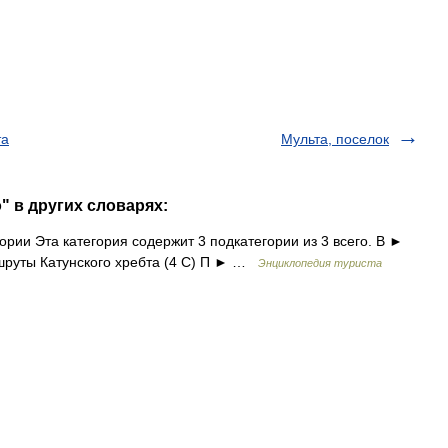
та
Мульта, поселок
" в других словарях:
рии Эта категория содержит 3 подкатегории из 3 всего. В ►
шруты Катунского хребта‎ (4 С) П ► …
Энциклопедия туриста