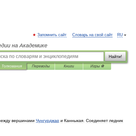
Запомнить сайт
Словарь на свой сайт
RU
едии на Академике
Найти!
Толкования
Переводы
Книги
Игры ⚽
между
вершинами
Чунгурджар
и
Канныкая
.
Соединяет
ледник