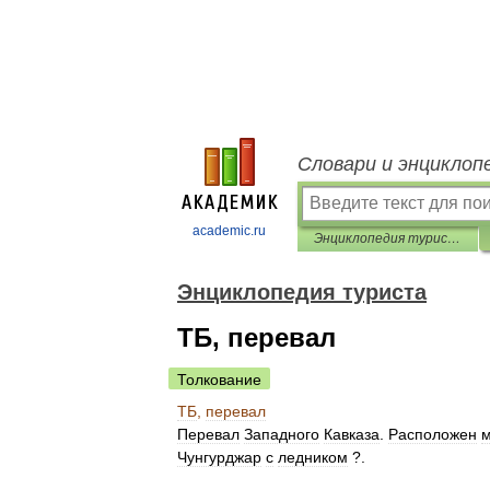
Словари и энциклоп
academic.ru
Энциклопедия туриста
Энциклопедия туриста
ТБ, перевал
Толкование
ТБ
,
перевал
Перевал
Западного
Кавказа
.
Расположен
Чунгурджар
с
ледником
?.