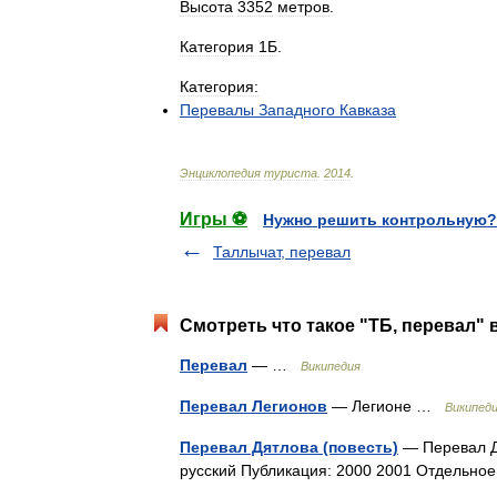
Высота
3352
метров
.
Категория
1Б
.
Категория:
Перевалы
Западного
Кавказа
Энциклопедия
туриста
.
2014
.
Игры ⚽
Нужно решить контрольную?
Таллычат, перевал
Смотреть что такое "ТБ, перевал" 
Перевал
— …
Википедия
Перевал Легионов
— Легионе …
Википед
Перевал Дятлова (повесть)
— Перевал Дя
русский Публикация: 2000 2001 Отдельн