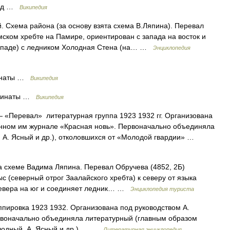
год …
Википедия
 Схема района (за основу взята схема В.Ляпина). Перевал
мском хребте на Памире, ориентирован с запада на восток и
западе) с ледником Холодная Стена (на… …
Энциклопедия
инаты …
Википедия
рдинаты …
Википедия
 «Перевал» литературная группа 1923 1932 гг. Организована
анном им журнале «Красная новь». Первоначально объединяла
, А. Ясный и др.), отколовшихся от «Молодой гвардии» …
а схеме Вадима Ляпина. Перевал Обручева (4852, 2Б)
 (северный отрог Заалайского хребта) к северу от языка
севера на юг и соединяет ледник… …
Энциклопедия туриста
ировка 1923 1932. Организована под руководством А.
ервоначально объединяла литературный (главным образом
олодный, А. Ясный и др.),… …
Литературная энциклопедия