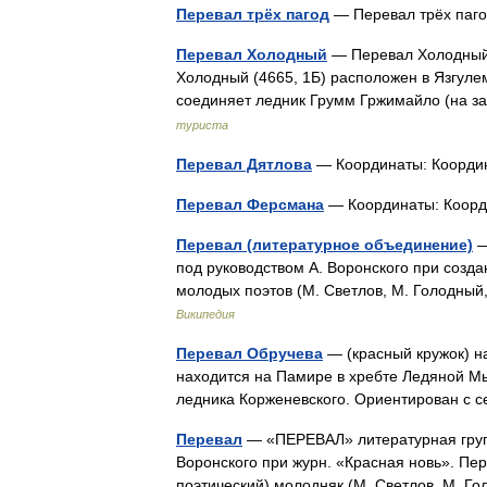
Перевал трёх пагод
— Перевал трёх па
Перевал Холодный
— Перевал Холодный.
Холодный (4665, 1Б) расположен в Язгуле
соединяет ледник Грумм Гржимайло (на 
туриста
Перевал Дятлова
— Координаты: Коорд
Перевал Ферсмана
— Координаты: Коо
Перевал (литературное объединение)
—
под руководством А. Воронского при созд
молодых поэтов (М. Светлов, М. Голодный
Википедия
Перевал Обручева
— (красный кружок) н
находится на Памире в хребте Ледяной Мыс
ледника Корженевского. Ориентирован с 
Перевал
— «ПЕРЕВАЛ» литературная групп
Воронского при журн. «Красная новь». П
поэтический) молодняк (М. Светлов, М. Г