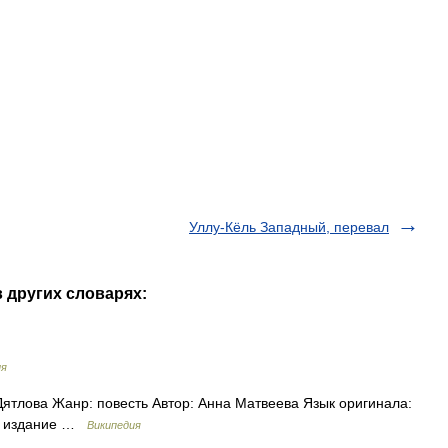
Уллу-Кёль Западный, перевал
в других словарях:
ия
тлова Жанр: повесть Автор: Анна Матвеева Язык оригинала:
ое издание …
Википедия