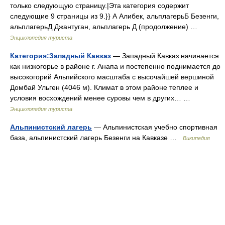
только следующую страницу.|Эта категория содержит
следующие 9 страницы из 9.}} А Алибек, альплагерьБ Безенги,
альплагерьД Джантуган, альплагерь Д (продолжение) …
Энциклопедия туриста
Категория:Западный Кавказ
— Западный Кавказ начинается
как низкогорье в районе г. Анапа и постепенно поднимается до
высокогорий Альпийского масштаба с высочайшей вершиной
Домбай Ульген (4046 м). Климат в этом районе теплее и
условия восхождений менее суровы чем в других… …
Энциклопедия туриста
Альпинистский лагерь
— Альпинистская учебно спортивная
база, альпинистский лагерь Безенги на Кавказе …
Википедия