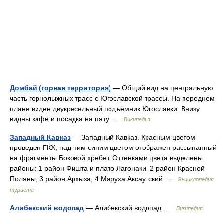
Домбай (горная территория)
— Общий вид на центральную
часть горнолыжных трасс с Югославской трассы. На переднем
плане виден двукресельный подъёмник Югославки. Внизу
видны кафе и посадка на пяту …
Википедия
Западный Кавказ
— Западный Кавказ. Красным цветом
проведен ГКХ, над ним синим цветом отображен рассыпанный
на фрагменты Боковой хребет. Оттенками цвета выделены
районы: 1 район Фишта и плато Лагонаки, 2 район Красной
Поляны, 3 район Архыза, 4 Маруха Аксаутский …
Энциклопедия
туриста
Алибекский водопад
— Алибекский водопад …
Википедия