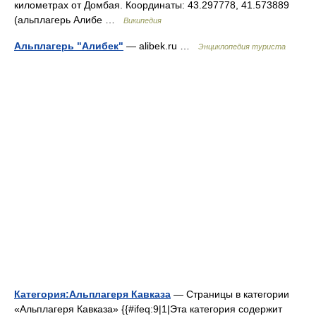
километрах от Домбая. Координаты: 43.297778, 41.573889
(альплагерь Алибе …
Википедия
Альплагерь "Алибек"
— alibek.ru …
Энциклопедия туриста
Категория:Альплагеря Кавказа
— Страницы в категории
«Альплагеря Кавказа» {{#ifeq:9|1|Эта категория содержит