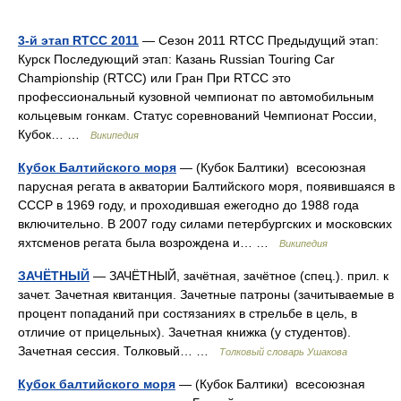
3-й этап RTCC 2011
— Сезон 2011 RTCC Предыдущий этап:
Курск Последующий этап: Казань Russian Touring Car
Championship (RTCC) или Гран При RTCC это
профессиональный кузовной чемпионат по автомобильным
кольцевым гонкам. Статус соревнований Чемпионат России,
Кубок… …
Википедия
Кубок Балтийского моря
— (Кубок Балтики) всесоюзная
парусная регата в акватории Балтийского моря, появившаяся в
СССР в 1969 году, и проходившая ежегодно до 1988 года
включительно. В 2007 году силами петербургских и московских
яхтсменов регата была возрождена и… …
Википедия
ЗАЧЁТНЫЙ
— ЗАЧЁТНЫЙ, зачётная, зачётное (спец.). прил. к
зачет. Зачетная квитанция. Зачетные патроны (зачитываемые в
процент попаданий при состязаниях в стрельбе в цель, в
отличие от прицельных). Зачетная книжка (у студентов).
Зачетная сессия. Толковый… …
Толковый словарь Ушакова
Кубок балтийского моря
— (Кубок Балтики) всесоюзная