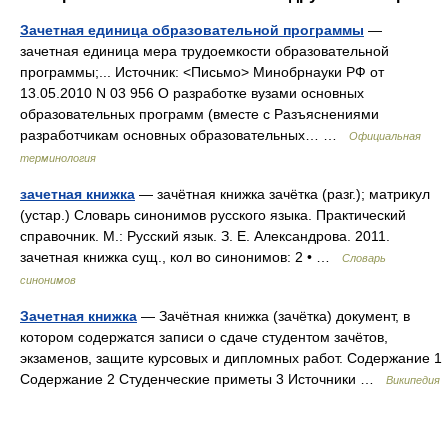
Зачетная единица образовательной программы
—
зачетная единица мера трудоемкости образовательной
программы;... Источник: <Письмо> Минобрнауки РФ от
13.05.2010 N 03 956 О разработке вузами основных
образовательных программ (вместе с Разъяснениями
разработчикам основных образовательных… …
Официальная
терминология
зачетная книжка
— зачётная книжка зачётка (разг.); матрикул
(устар.) Словарь синонимов русского языка. Практический
справочник. М.: Русский язык. З. Е. Александрова. 2011.
зачетная книжка сущ., кол во синонимов: 2 • …
Словарь
синонимов
Зачетная книжка
— Зачётная книжка (зачётка) документ, в
котором содержатся записи о сдаче студентом зачётов,
экзаменов, защите курсовых и дипломных работ. Содержание 1
Содержание 2 Студенческие приметы 3 Источники …
Википедия