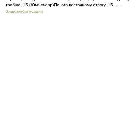
гребню, 1Б (Юмъечорр)По юго восточному отрогу, 1Б… …
Энциклопедия туриста