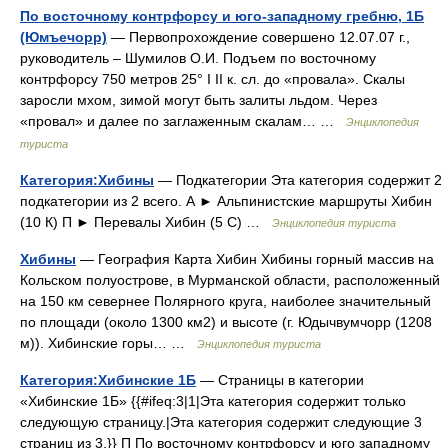
По восточному контрфорсу и юго-западному гребню, 1Б
(Юмъечорр)
— Первопрохождение совершено 12.07.07 г.,
руководитель – Шумилов О.И. Подъем по восточному
контрфорсу 750 метров 25° I II к. сл. до «провала». Скалы
заросли мхом, зимой могут быть залиты льдом. Через
«провал» и далее по заглаженным скалам… …
Энциклопедия
туриста
Категория:Хибины
— Подкатегории Эта категория содержит 2
подкатегории из 2 всего. А ► Альпинистские маршруты Хибин‎
(10 К) П ► Перевалы Хибин‎ (5 С) …
Энциклопедия туриста
Хибины
— География Карта Хибин Хибины горный массив на
Кольском полуострове, в Мурманской области, расположенный
на 150 км севернее Полярного круга, наиболее значительный
по площади (около 1300 км2) и высоте (г. Юдычвумчорр (1208
м)). Хибинские горы… …
Энциклопедия туриста
Категория:Хибинские 1Б
— Страницы в категории
«Хибинские 1Б» {{#ifeq:3|1|Эта категория содержит только
следующую страницу.|Эта категория содержит следующие 3
страниц из 3.}} П По восточному контрфорсу и юго западному