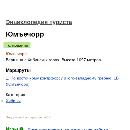
Энциклопедия туриста
Юмъечорр
Толкование
Юмъечорр
Вершина в Хибинских горах. Высота 1097 метров.
Маршруты
1.
По восточному контрфорсу и юго-западному гребню, 1Б
(Юмъечорр)
Категория:
Хибины
Энциклопедия туриста
.
2014
.
Игры ⚽
Поможем решить контрольную работу