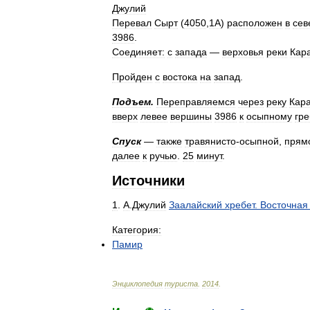
Джулий
Перевал
Сырт
(
4050
,
1А
)
расположен
в
сев
3986
.
Соединяет:
с
запада
—
верховья
реки
Кар
Пройден
с
востока
на
запад
.
Подъем
.
Переправляемся
через
реку
Кар
вверх
левее
вершины
3986
к
осыпному
гр
Спуск
—
также
травянисто
-
осыпной
,
прям
далее
к
ручью
.
25
минут
.
Источники
1
.
А
.
Джулий
Заалайский
хребет
.
Восточная
Категория:
Памир
Энциклопедия
туриста
.
2014
.