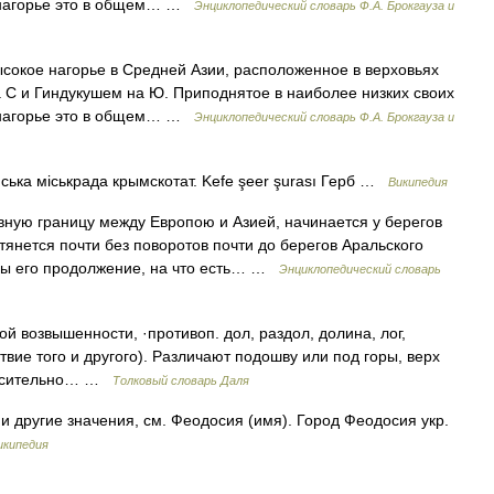
 м, нагорье это в общем… …
Энциклопедический словарь Ф.А. Брокгауза и
окое нагорье в Средней Азии, расположенное в верховьях
 С и Гиндукушем на Ю. Приподнятое в наиболее низких своих
 м, нагорье это в общем… …
Энциклопедический словарь Ф.А. Брокгауза и
ська міськрада крымскотат. Kefe şeer şurası Герб …
Википедия
ую границу между Европою и Азией, начинается у берегов
 тянется почти без поворотов почти до берегов Аральского
оры его продолжение, на что есть… …
Энциклопедический словарь
 возвышенности, ·противоп. дол, раздол, долина, лог,
ствие того и другого). Различают подошву или под горы, верх
тносительно… …
Толковый словарь Даля
и другие значения, см. Феодосия (имя). Город Феодосия укр.
икипедия