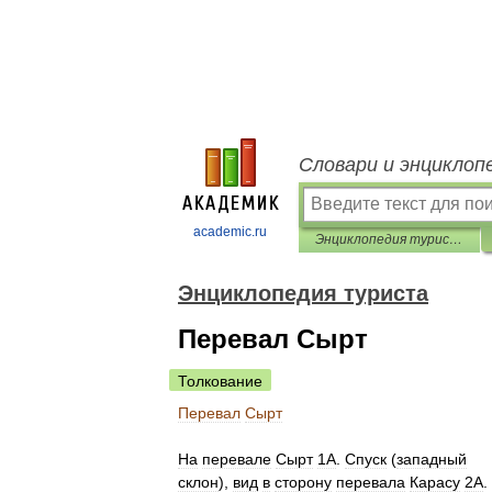
Словари и энциклоп
academic.ru
Энциклопедия туриста
Энциклопедия туриста
Перевал Сырт
Толкование
Перевал
Сырт
На
перевале
Сырт
1А
.
Спуск
(
западный
склон
),
вид
в
сторону
перевала
Карасу
2А
.