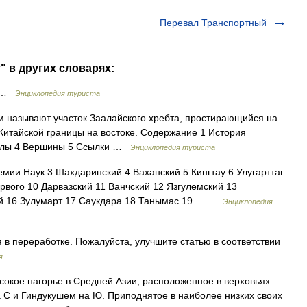
Перевал Транспортный
" в других словарях:
т …
Энциклопедия туриста
называют участок Заалайского хребта, простирающийся на
 Китайской границы на востоке. Содержание 1 История
валы 4 Вершины 5 Ссылки …
Энциклопедия туриста
мии Наук 3 Шахдаринский 4 Ваханский 5 Кингтау 6 Улугарттаг
рвого 10 Дарвазский 11 Ванчский 12 Язгулемский 13
ий 16 Зулумарт 17 Саукдара 18 Танымас 19… …
Энциклопедия
 в переработке. Пожалуйста, улучшите статью в соответствии
я
кое нагорье в Средней Азии, расположенное в верховьях
 С и Гиндукушем на Ю. Приподнятое в наиболее низких своих