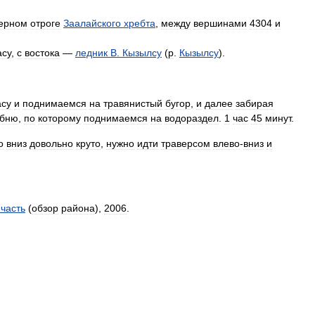
ерном
отроге
Заалайского
хребта
,
между
вершинами
4304
и
асу
,
с
востока
—
ледник
В
.
Кызылсу
(
р
.
Кызылсу
).
асу
и
поднимаемся
на
травянистый
бугор
,
и
далее
забирая
ебню
,
по
которому
поднимаемся
на
водораздел
.
1
час
45
минут
.
о
вниз
довольно
круто
,
нужно
идти
траверсом
влево
-
вниз
и
часть
(
обзор
района
),
2006
.