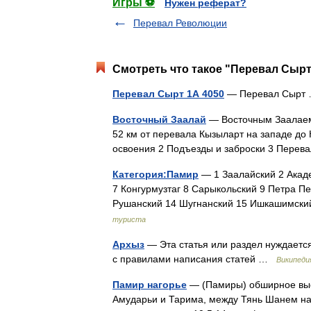
Игры ⚽
Нужен реферат?
Перевал Революции
Смотреть что такое "Перевал Сырт
Перевал Сырт 1А 4050
— Перевал Сыр
Восточный Заалай
— Восточным Заалаем 
52 км от перевала Кызыларт на западе до
освоения 2 Подъезды и заброски 3 Пере
Категория:Памир
— 1 Заалайский 2 Акаде
7 Конгурмузтаг 8 Сарыкольский 9 Петра Пе
Рушанский 14 Шугнанский 15 Ишкашимск
туриста
Архыз
— Эта статья или раздел нуждается
с правилами написания статей …
Википеди
Памир нагорье
— (Памиры) обширное высо
Амударьи и Тарима, между Тянь Шанем на