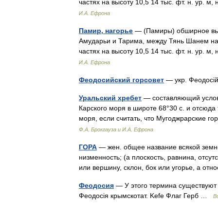
частях на высоту 10,5 14 тыс. фт. н. ур.
И.А. Ефрона
Памир, нагорье
— (Памиры) обширное выс
Амударьи и Тарима, между Тянь Шанем на
частях на высоту 10,5 14 тыс. фт. н. ур.
И.А. Ефрона
Феодосийский горсовет
— укр. Феодосій
Уральский хребет
— составляющий условн
Карского моря в широте 68°30 с. и отсюда
моря, если считать, что Мугоджрарские г
Ф.А. Брокгауза и И.А. Ефрона
ГОРА
— жен. общее название всякой земной
низменность; (а плоскость, равнина, отсут
или вершину, склон, бок или угорье, а о
Феодосия
— У этого термина существуют 
Феодосія крымскотат. Kefe Флаг Герб …
В