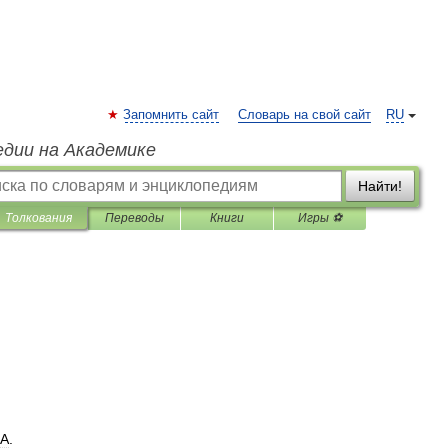
Запомнить сайт
Словарь на свой сайт
RU
едии на Академике
Найти!
Толкования
Переводы
Книги
Игры ⚽
А
.