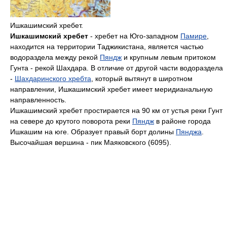
Ишкашимский хребет.
Ишкашимский хребет
- хребет на Юго-западном
Памире
,
находится на территории Таджикистана, является частью
водораздела между рекой
Пяндж
и крупным левым притоком
Гунта - рекой Шахдара. В отличие от другой части водораздела
-
Шахдаринского хребта
, который вытянут в широтном
направлении, Ишкашимский хребет имеет меридианальную
направленность.
Ишкашимский хребет простирается на 90 км от устья реки Гунт
на севере до крутого поворота реки
Пяндж
в районе города
Ишкашим на юге. Образует правый борт долины
Пянджа
.
Высочайшая вершина - пик Маяковского (6095).