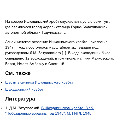
На севере Ишкашимский хребт спускается к устью реки Гунт,
где раскинулся город Хорог - столица Горно-Бадахшанской
автономной области Таджикистана.
Альпинистское освоение Ишкашимского хребта началось в
1947 г., когда состоялась масштабная экспедиция под
руководством Д.М. Затуловского [1]. В ходе экспедиции было
совершено 12 восхождений, в том числе, на пики Маяковского,
Берга, Имаст, Амбарку и Снежный.
См. также
Шеститысячники Ишкашимского хребта
Шахдаринский хребет
Литература
1. Д.М. Затуловский.
В Шахдаринском хребте. В сб.
"Побежденные вершины год 1948", М. ГИГЛ, 1948.