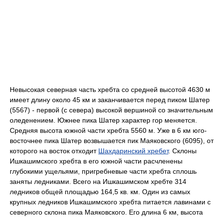
Невысокая северная часть хребта со средней высотой 4630 м
имеет длину около 45 км и заканчивается перед пиком Шатер
(5567) - первой (с севера) высокой вершиной со значительным
оледенением. Южнее пика Шатер характер гор меняется.
Средняя высота южной части хребта 5560 м. Уже в 6 км юго-
восточнее пика Шатер возвышается пик Маяковского (6095), от
которого на восток отходит
Шахдаринский хребет
. Склоны
Ишкашимского хребта в его южной части расчленены
глубокими ущельями, пригребневые части хребта сплошь
заняты ледниками. Всего на Ишкашимском хребте 314
ледников общей площадью 164,5 кв. км. Один из самых
крупных ледников Ишкашимского хребта питается лавинами с
северного склона пика Маяковского. Его длина 6 км, высота