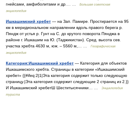
гнейсами, амфиболитами и др.… …
Большая советская
энциклопедия
Ишкашимский хребет
— на Зап. Памире. Простирается на 95
км в меридиональном направлении вдоль правого берега р.
Пяндж от устья р. Гунт на С. до крутого поворота Пянджа в
районе г. Ишкашим на Ю. (Таджикистан). Сред. высота сев.
участка хребта 4630 м, юж. – 5560 м,… …
Географическая
энциклопедия
Категория:Ишкашимский хребет
— Категория для объектов
Ишкашимского хребта. Страницы в категории «Ишкашимский
хребет» {{#ifeq:2|1|Эта категория содержит только следующую
страницу.|Эта категория содержит следующие 2 страниц из 2.}}
И Ишкашимский хребетШ Шеститысячники… …
Энциклопедия
туриста