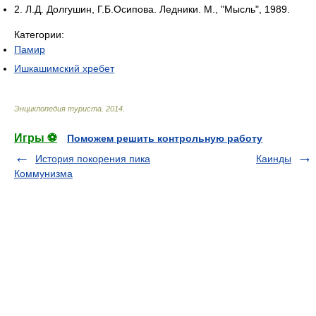
2. Л.Д. Долгушин, Г.Б.Осипова. Ледники. М., "Мысль", 1989.
Категории:
Памир
Ишкашимский хребет
Энциклопедия туриста
.
2014
.
Игры ⚽
Поможем решить контрольную работу
История покорения пика
Каинды
Коммунизма