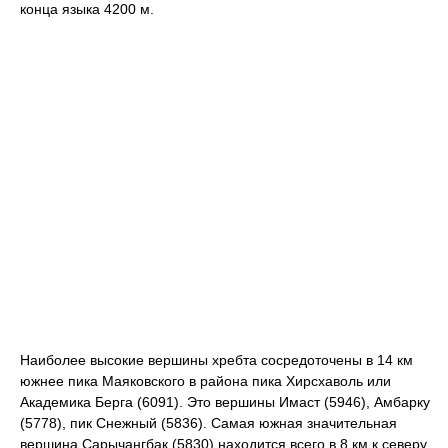
конца языка 4200 м.
Наиболее высокие вершины хребта сосредоточены в 14 км
южнее пика Маяковского в района пика Хирсхаволь или
Академика Берга (6091). Это вершины Имаст (5946), Амбарку
(5778), пик Снежный (5836). Самая южная значительная
вершина Сарычангбак (5830) находится всего в 8 км к северу