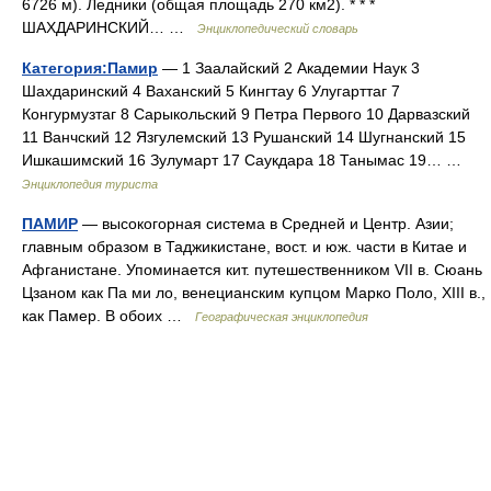
6726 м). Ледники (общая площадь 270 км2). * * *
ШАХДАРИНСКИЙ… …
Энциклопедический словарь
Категория:Памир
— 1 Заалайский 2 Академии Наук 3
Шахдаринский 4 Ваханский 5 Кингтау 6 Улугарттаг 7
Конгурмузтаг 8 Сарыкольский 9 Петра Первого 10 Дарвазский
11 Ванчский 12 Язгулемский 13 Рушанский 14 Шугнанский 15
Ишкашимский 16 Зулумарт 17 Саукдара 18 Танымас 19… …
Энциклопедия туриста
ПАМИР
— высокогорная система в Средней и Центр. Азии;
главным образом в Таджикистане, вост. и юж. части в Китае и
Афганистане. Упоминается кит. путешественником VII в. Сюань
Цзаном как Па ми ло, венецианским купцом Марко Поло, XIII в.,
как Памер. В обоих …
Географическая энциклопедия