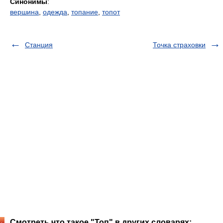
Синонимы
:
вершина
,
одежда
,
топание
,
топот
Станция
Точка страховки
Смотреть что такое "Топ" в других словарях: