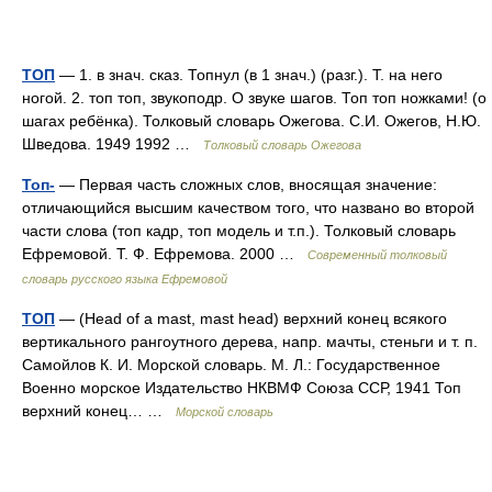
ТОП
— 1. в знач. сказ. Топнул (в 1 знач.) (разг.). Т. на него
ногой. 2. топ топ, звукоподр. О звуке шагов. Топ топ ножками! (о
шагах ребёнка). Толковый словарь Ожегова. С.И. Ожегов, Н.Ю.
Шведова. 1949 1992 …
Толковый словарь Ожегова
Топ-
— Первая часть сложных слов, вносящая значение:
отличающийся высшим качеством того, что названо во второй
части слова (топ кадр, топ модель и т.п.). Толковый словарь
Ефремовой. Т. Ф. Ефремова. 2000 …
Современный толковый
словарь русского языка Ефремовой
ТОП
— (Head of a mast, mast head) верхний конец всякого
вертикального рангоутного дерева, напр. мачты, стеньги и т. п.
Самойлов К. И. Морской словарь. М. Л.: Государственное
Военно морское Издательство НКВМФ Союза ССР, 1941 Топ
верхний конец… …
Морской словарь