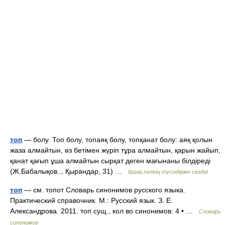
топ
— болу. Топ болу, топаяқ болу, топқанат болу: аяқ қолын
жаза алмайтын, өз бетімен жүріп тұра алмайтын, қарын жайып,
қанат қағып ұша алмайтын сырқат деген мағынаны білдіреді
(Ж.Бабалықов.., Қырандар, 31) …
Қазақ тілінің түсіндірме сөздігі
топ
— см. топот Словарь синонимов русского языка.
Практический справочник. М.: Русский язык. З. Е.
Александрова. 2011. топ сущ., кол во синонимов: 4 • …
Словарь
синонимов