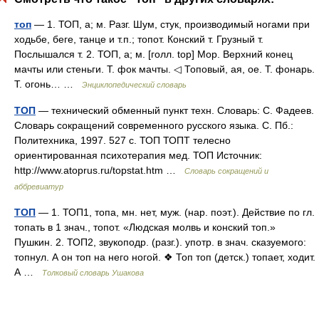
топ
— 1. ТОП, а; м. Разг. Шум, стук, производимый ногами при
ходьбе, беге, танце и т.п.; топот. Конский т. Грузный т.
Послышался т. 2. ТОП, а; м. [голл. top] Мор. Верхний конец
мачты или стеньги. Т. фок мачты. ◁ Топовый, ая, ое. Т. фонарь.
Т. огонь… …
Энциклопедический словарь
ТОП
— технический обменный пункт техн. Словарь: С. Фадеев.
Словарь сокращений современного русского языка. С. Пб.:
Политехника, 1997. 527 с. ТОП ТОПТ телесно
ориентированная психотерапия мед. ТОП Источник:
http://www.atoprus.ru/topstat.htm …
Словарь сокращений и
аббревиатур
ТОП
— 1. ТОП1, топа, мн. нет, муж. (нар. поэт.). Действие по гл.
топать в 1 знач., топот. «Людская молвь и конский топ.»
Пушкин. 2. ТОП2, звукоподр. (разг.). употр. в знач. сказуемого:
топнул. А он топ на него ногой. ❖ Топ топ (детск.) топает, ходит.
А …
Толковый словарь Ушакова