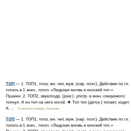
ТОП
— 1. ТОП1, топа, мн. нет, муж. (нар. поэт.). Действие по гл.
топать в 1 знач., топот. «Людская молвь и конский топ.»
Пушкин. 2. ТОП2, звукоподр. (разг.). употр. в знач. сказуемого:
топнул. А он топ на него ногой. ❖ Топ топ (детск.) топает, ходит.
А …
Толковый словарь Ушакова
ТОП
— 1. ТОП1, топа, мн. нет, муж. (нар. поэт.). Действие по гл.
топать в 1 знач., топот. «Людская молвь и конский топ.»