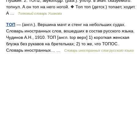
Пушкин. 2. ТОП2, звукоподр. (разг.). употр. в знач. сказуемого:
топнул. А он топ на него ногой. ❖ Топ топ (детск.) топает, ходит.
А …
Толковый словарь Ушакова
ТОП
— (англ.). Вершина мачт и стенг на небольших судах.
Словарь иностранных слов, вошедших в состав русского языка.
Чудинов А.Н., 1910. ТОП [англ. top верх] 1) короткая женская
блузка без рукавов на бретельках; 2) то же, что ТОПОС.
Словарь иностранных… …
Словарь иностранных слов русского языка