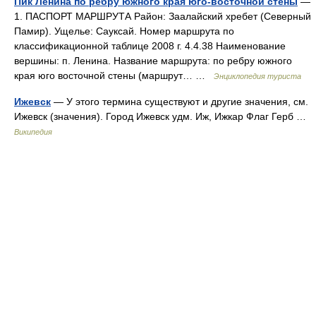
Пик Ленина по ребру южного края юго-восточной стены
—
1. ПАСПОРТ МАРШРУТА Район: Заалайский хребет (Северный
Памир). Ущелье: Сауксай. Номер маршрута по
классификационной таблице 2008 г. 4.4.38 Наименование
вершины: п. Ленина. Название маршрута: по ребру южного
края юго восточной стены (маршрут… …
Энциклопедия туриста
Ижевск
— У этого термина существуют и другие значения, см.
Ижевск (значения). Город Ижевск удм. Иж, Ижкар Флаг Герб …
Википедия