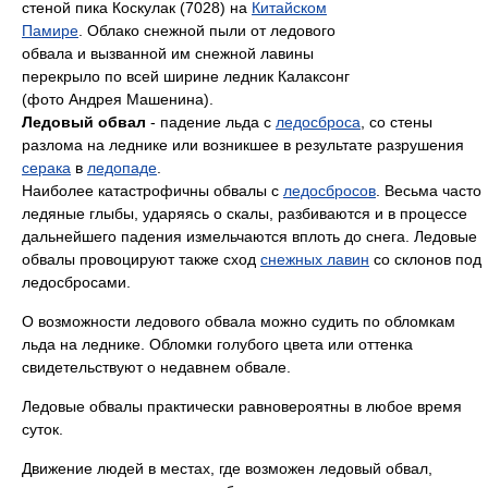
стеной пика Коскулак (7028) на
Китайском
Памире
. Облако снежной пыли от ледового
обвала и вызванной им снежной лавины
перекрыло по всей ширине ледник Калаксонг
(фото Андрея Машенина).
Ледовый обвал
- падение льда с
ледосброса
, со стены
разлома на леднике или возникшее в результате разрушения
серака
в
ледопаде
.
Наиболее катастрофичны обвалы с
ледосбросов
. Весьма часто
ледяные глыбы, ударяясь о скалы, разбиваются и в процессе
дальнейшего падения измельчаются вплоть до снега. Ледовые
обвалы провоцируют также сход
снежных лавин
со склонов под
ледосбросами.
О возможности ледового обвала можно судить по обломкам
льда на леднике. Обломки голубого цвета или оттенка
свидетельствуют о недавнем обвале.
Ледовые обвалы практически равновероятны в любое время
суток.
Движение людей в местах, где возможен ледовый обвал,