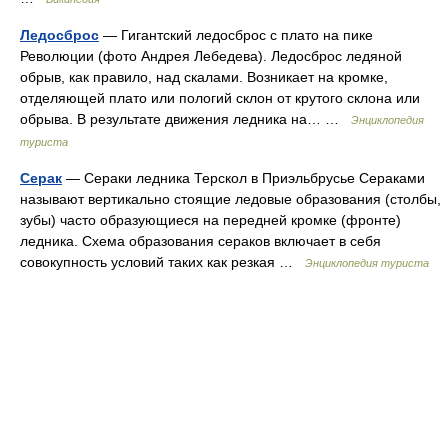
Ледосброс
— Гигантский ледосброс с плато на пике
Революции (фото Андрея Лебедева). Ледосброс ледяной
обрыв, как правило, над скалами. Возникает на кромке,
отделяющей плато или пологий склон от крутого склона или
обрыва. В результате движения ледника на… …
Энциклопедия
туриста
Серак
— Сераки ледника Терскол в Приэльбрусье Сераками
называют вертикально стоящие ледовые образования (столбы,
зубы) часто образующиеся на передней кромке (фронте)
ледника. Схема образования сераков включает в себя
совокупность условий таких как резкая …
Энциклопедия туриста