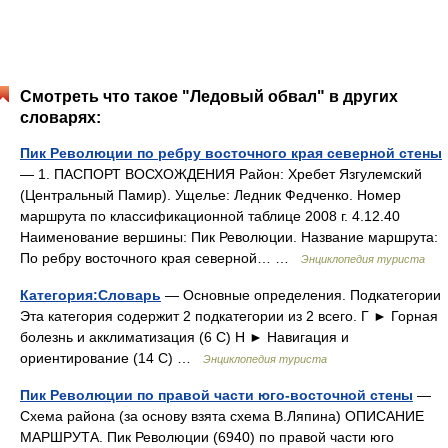
Смотреть что такое "Ледовый обвал" в других
словарях:
Пик Революции по ребру восточного края северной стены
— 1. ПАСПОРТ ВОСХОЖДЕНИЯ Район: Хребет Язгулемский
(Центральный Памир). Ущелье: Ледник Федченко. Номер
маршрута по классификационной таблице 2008 г. 4.12.40
Наименование вершины: Пик Революции. Название маршрута:
По ребру восточного края северной… …
Энциклопедия туриста
Категория:Словарь
— Основные определения. Подкатегории
Эта категория содержит 2 подкатегории из 2 всего. Г ► Горная
болезнь и акклиматизация‎ (6 С) Н ► Навигация и
ориентирование‎ (14 С) …
Энциклопедия туриста
Пик Революции по правой части юго-восточной стены
—
Схема района (за основу взята схема В.Ляпина) ОПИСАНИЕ
МАРШРУТА. Пик Революции (6940) по правой части юго