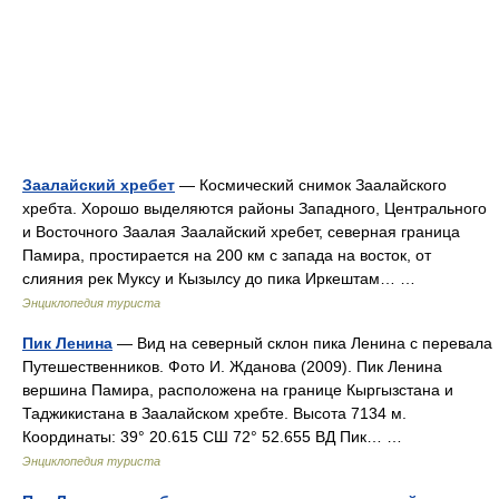
Заалайский хребет
— Космический снимок Заалайского
хребта. Хорошо выделяются районы Западного, Центрального
и Восточного Заалая Заалайский хребет, северная граница
Памира, простирается на 200 км с запада на восток, от
слияния рек Муксу и Кызылсу до пика Иркештам… …
Энциклопедия туриста
Пик Ленина
— Вид на северный склон пика Ленина с перевала
Путешественников. Фото И. Жданова (2009). Пик Ленина
вершина Памира, расположена на границе Кыргызстана и
Таджикистана в Заалайском хребте. Высота 7134 м.
Координаты: 39° 20.615 СШ 72° 52.655 ВД Пик… …
Энциклопедия туриста