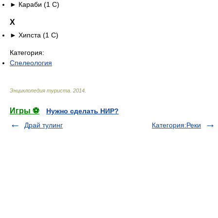
►
Караби‎
(1 С)
Х
►
Хипста‎
(1 С)
Категория:
Спелеология
Энциклопедия туриста
.
2014
.
Игры ⚽
Нужно сделать НИР?
Драй тулинг
Категория:Реки