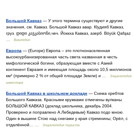
Большой Кавказ
— У этого термина существуют и другие
значения, см. Кавказ. Большой Кавказ авар. Кlудияб Кавказ,
груз. დიდი კავკასიონი,чеч. Йоккха Кавказ, азерб. Böyük Qafqaz
…
Википедия
Европа
— (Europe) Европа – это плотнонаселенная
высокоурбанизированная часть света названная в честь
мифологической богини, образующая вместе с Азией
континент Евразия и имеющая площадь около 10,5 миллионов
км² (примерно 2 % от общей площади Земли) и …
Энциклопедия
инвестора
Большой Кавказ в школьном докладе
— Схема хребтов
Большого Кавказа. Красными кружками отмечены вулканы.
БОЛЬШОЙ КАВКАЗ (доклад школьника, декабрь 2004.
Проверено и поправлено А.Лебедевым} Кавказ подо мною.
Один в вышине Стою над снегами у края стремнины; Орёл, с
отдалённой… …
Энциклопедия туриста