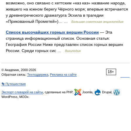
возможно, оно связано с хеттским «каз каз» название народа,
жившего на южном берегу Чёрного моря; впервые встречается
у древнегреческого драматурга Эсхила в трагедии
«Прикованный Прометей»)… …
Большая советская энциклопедия
Список высочайших горных вершин России
— Эта
страница информационный список. Основная статья:
География России Ниже представлен список горных вершин
России. Среди горных сис …
Википедия
© Академик, 2000-2026
18+
Обратная связь:
Техподдержка
,
Реклама на сайте
👣 Путешествия
Экспорт словарей на сайты
, сделанные на PHP,
Joomla,
Drupal,
WordPress, MODx.