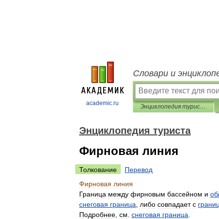
Словари и энциклоп
academic.ru
Энциклопедия туриста
Энциклопедия туриста
Фирновая линия
Толкование
Перевод
Фирновая
линия
Граница
между
фирновым
бассейном
и
об
снеговая
граница
,
либо
совпадает
с
грани
Подробнее
,
см
.
снеговая
граница
.