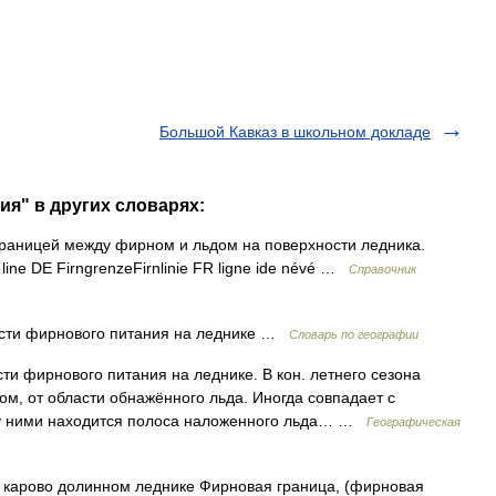
Большой Кавказ в школьном докладе
ия" в других словарях:
аницей между фирном и льдом на поверхности ледника.
line DE FirngrenzeFirnlinie FR ligne ide névé …
Справочник
сти фирнового питания на леднике …
Словарь по географии
и фирнового питания на леднике. В кон. летнего сезона
м, от области обнажённого льда. Иногда совпадает с
ду ними находится полоса наложенного льда… …
Географическая
карово долинном леднике Фирновая граница, (фирновая