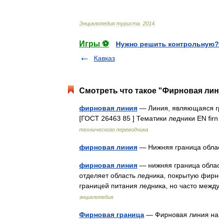
Энциклопедия
туриста
.
2014
.
Игры ⚽
Нужно решить контрольную?
Кавказ
Смотреть что такое "Фирновая лин
фирновая линия
— Линия, являющаяся гр
[ГОСТ 26463 85 ] Тематики ледники EN firn 
технического переводчика
фирновая линия
— Нижняя граница обла
фирновая линия
— нижняя граница област
отделяет область ледника, покрытую фирно
границей питания ледника, но часто меж
энциклопедия
Фирновая граница
— Фирновая линия на 