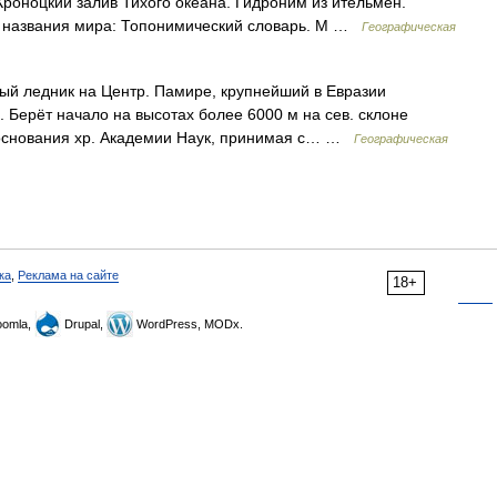
Кроноцкий залив Тихого океана. Гидроним из ительмен.
е названия мира: Топонимический словарь. М …
Географическая
й ледник на Центр. Памире, крупнейший в Евразии
м². Берёт начало на высотах более 6000 м на сев. склоне
т. основания хр. Академии Наук, принимая с… …
Географическая
ка
,
Реклама на сайте
18+
omla,
Drupal,
WordPress, MODx.