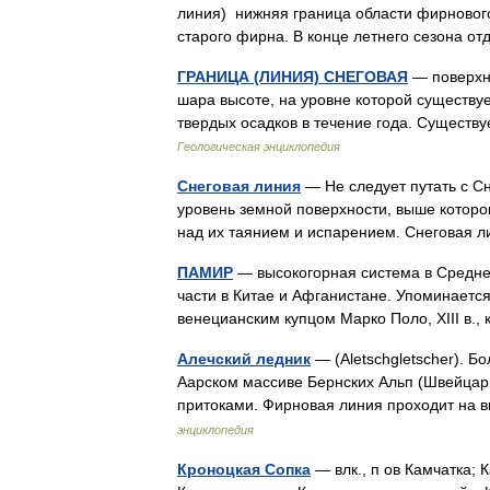
линия) нижняя граница области фирновог
старого фирна. В конце летнего сезона 
ГРАНИЦА (ЛИНИЯ) СНЕГОВАЯ
— поверхно
шара высоте, на уровне которой существ
твердых осадков в течение года. Существ
Геологическая энциклопедия
Снеговая линия
— Не следует путать с C
уровень земной поверхности, выше котор
над их таянием и испарением. Снегова
ПАМИР
— высокогорная система в Средней 
части в Китае и Афганистане. Упоминается
венецианским купцом Марко Поло, XIII в.
Алечский ледник
— (Aletschgletscher). Б
Аарском массиве Бернских Альп (Швейцария
притоками. Фирновая линия проходит на 
энциклопедия
Кроноцкая Сопка
— влк., п ов Камчатка; 