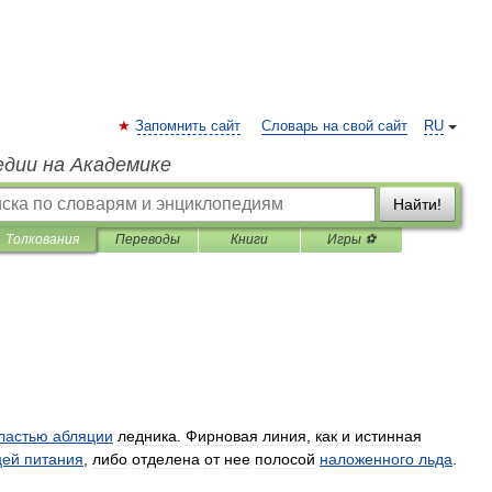
Запомнить сайт
Словарь на свой сайт
RU
едии на Академике
Найти!
Толкования
Переводы
Книги
Игры ⚽
ластью
абляции
ледника
.
Фирновая
линия
,
как
и
истинная
цей
питания
,
либо
отделена
от
нее
полосой
наложенного
льда
.