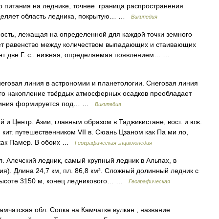
о питания на леднике, точнее граница распространения
отделяет область ледника, покрытую… …
Википедия
сть, лежащая на определенной для каждой точки земного
ует равенство между количеством выпадающих и стаивающих
ует две Г. с.: нижняя, определяемая появлением… …
неговая линия в астрономии и планетологии. Снеговая линия
ого накопление твёрдых атмосферных осадков преобладает
я линия формируется под… …
Википедия
и Центр. Азии; главным образом в Таджикистане, вост. и юж.
 кит. путешественником VII в. Сюань Цзаном как Па ми ло,
, как Памер. В обоих …
Географическая энциклопедия
ол. Алечский ледник, самый крупный ледник в Альпах, в
). Длина 24,7 км, пл. 86,8 км². Сложный долинный ледник с
высоте 3150 м, конец ледникового… …
Географическая
Камчатская обл. Сопка на Камчатке вулкан ; название