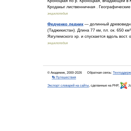
Кроноцкая по р. Кроноцкая, впадающей в 
Кродакыг лиственничная . Географически
энциклопедия
Федченко ледник
— долинный древовидны
(Таджикистан). Длина 77 км, пл. ок. 650 к
Язгулемского хр. и спускается вдоль вос
энциклопедия
© Академик, 2000-2026
Обратная связь:
Техподдерж
👣 Путешествия
Экспорт словарей на сайты
, сделанные на PHP,
Jo