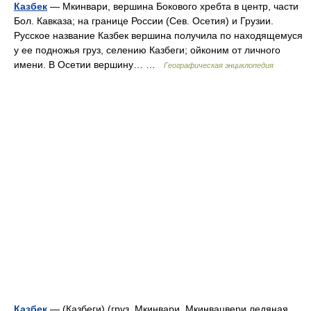
Казбек
— Мкинвари, вершина Бокового хребта в центр, части
Бол. Кавказа; на границе России (Сев. Осетия) и Грузии.
Русское название Казбек вершина получила по находящемуся
у ее подножья груз, селению Казбеги; ойконим от личного
имени. В Осетии вершину… …
Географическая энциклопедия
Казбек
— (Казбеги) (груз. Мкинвари, Мкинвацвери ледяная