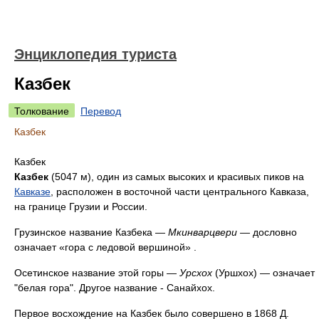
Энциклопедия туриста
Казбек
Толкование
Перевод
Казбек
Казбек
Казбек
(5047 м), один из самых высоких и красивых пиков на
Кавказе
, расположен в восточной части центрального Кавказа,
на границе Грузии и России.
Грузинское название Казбека —
Мкинварцвери
— дословно
означает «гора с ледовой вершиной» .
Осетинское название этой горы —
Урсхох
(Уршхох) — означает
"белая гора". Другое название - Санайхох.
Первое восхождение на Казбек было совершено в 1868 Д.