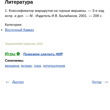
Литература
1. Классификатор маршрутов на горные вершины. — 3-е изд.
испр. и доп. — М.: Издатель И.В. Балабанов, 2001. — 208 с.
Категория:
Восточный Кавказ
Энциклопедия туриста
.
2014
.
Игры ⚽
Поможем сделать НИР
Синонимы
:
вершина
,
вулкан
,
гора
,
пятитысячник
Дыхтау
Чугуш