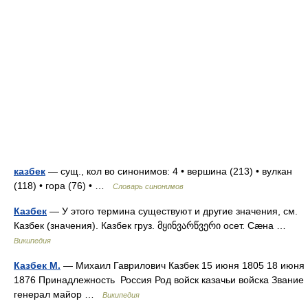
казбек
— сущ., кол во синонимов: 4 • вершина (213) • вулкан
(118) • гора (76) • …
Словарь синонимов
Казбек
— У этого термина существуют и другие значения, см.
Казбек (значения). Казбек груз. მყინვარწვერი осет. Сæна …
Википедия
Казбек М.
— Михаил Гаврилович Казбек 15 июня 1805 18 июня
1876 Принадлежность Россия Род войск казачьи войска Звание
генерал майор …
Википедия