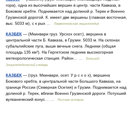
гора), одна из высочайших вершин в центр. части Кавказа, в
Боковом хребте. Поднимается над долиной р. Терек и Военно
Грузинской дорогой. К. имеет две вершины (главная восточная,
выс. 5033 м), с к рых …
Лермонтовская энциклопедия
КАЗБЕК
— (Мкинвари груз. Урсхох осет.), вершина в
центральной части Б. Кавказа, в Грузии. 5033 м. На склонах
субальпийские луга, выше вечные снега. Ледники (общая
площадь 135 км²). На Гергетском леднике высокогорная
метеорологическая станция. Район… …
Большой
Энциклопедический словарь
КАЗБЕК
— (груз. Мкинвари, осет. У р с х о х), вершина
Бокового хребта, в центральной части Большого Кавказа, на
границе России (Северная Осетия) и Грузии. Поднимается над
долиной р. Терек, вблизи Военно Грузинской дороги. Потухший
вулканический конус… …
Русская история