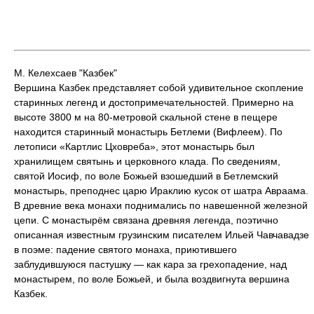
М. Келехсаев "Казбек"
Вершина Казбек представляет собой удивительное скопление
старинных легенд и достопримечательностей. Примерно на
высоте 3800 м на 80-метровой скальной стене в пещере
находится старинный монастырь Бетлеми (Вифлеем). По
летописи «Картлис Цховреба», этот монастырь был
хранилищем святынь и церковного клада. По сведениям,
святой Иосиф, по воле Божьей взошедший в Бетлемский
монастырь, преподнес царю Ираклию кусок от шатра Авраама.
В древние века монахи поднимались по навешенной железной
цепи. С монастырём связана древняя легенда, поэтично
описанная известным грузинским писателем Ильей Чавчавадзе
в поэме: падение святого монаха, приютившего
заблудившуюся пастушку — как кара за грехопадение, над
монастырем, по воле Божьей, и была воздвигнута вершина
Казбек.