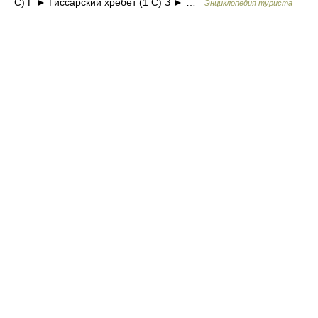
С) Г ► Гиссарский хребет‎ (1 С) З ► …
Энциклопедия туриста
© Академик, 2000-2026
18+
Обратная связь:
Техподдержка
,
Реклама на сайте