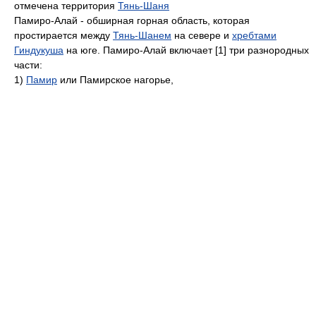
отмечена территория
Тянь-Шаня
Памиро-Алай - обширная горная область, которая
простирается между
Тянь-Шанем
на севере и
хребтами
Гиндукуша
на юге. Памиро-Алай включает [1] три разнородных
части:
1)
Памир
или Памирское нагорье,