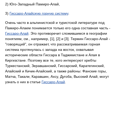
2) Юго-Западный Памиро-Алай,
3)
Гиссаро-Алайскую горную систему
.
Очень часто в альпинистской и туристской литературе под
Памиро-Алаем понимается только его одна составная часть -
Гиссаро-Алай
. Это противоречит сложившимся в географии
понятиям, см., например, [1], [2] и [3]. Термин Гиссаро-Алай -
"говорящий", он отражает, что рассматриваемая горная
система протянулась с запада на восток, охватывая
исторические области Гиссара в Таджикистане и Алая в
Киргизстане. Поэтому все те, кого интересуют хребты
Туркестанский, Зеравшанский, Гиссарский, Каратегинский,
Алайский и Кичик-Алайский, а также районы: Фанские горы,
Матча, Такали, Каравшин, Ахсу, Дугоба, Высокий Алай, могут
узнать о них в статье
Гиссаро-Алай
.