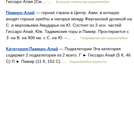
Гиссаро Алая (См.… …
Большая советская энциклопедия
Памиро-Алай
— горная страна в Центр. Азии, в которую
входят горные хребты и нагорья между Ферганской долиной на
С. и верховьями Амударьи на Ю. Состоит из 3 осн. частей:
Гиссаро Алай, Юж. Таджикские горы и Памир. Простирается с
З. на В. на 900 км, с С. на Ю. –… …
Географическая энциклопедия
Категория:Памиро-Алай
— Подкатегории Эта категория
содержит 2 подкатегории из 2 всего. Г ► Гиссаро Алай‎ (5 К, 46
С) П ► Памир‎ (11 К, 152 С) …
Энциклопедия туриста